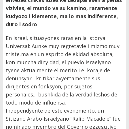
envezes chikas luzes ke dezaparesen a penas
vizivles, el mundo va su kamino, raramente
kudyozo i klemente, ma lo mas indiferente,
duro i sodro
En Israel, situasyones raras en la Istorya
Universal: Aunke muy regretavle i mizmo muy
triste,ma en un esprito de ekidad absoluta,
kon muncha dinyidad, el puevlo Israelyano
tyene aktualmente el merito i el koraje de
denunsyar i kritikar avyertamente sus
dirijentes en fonksyon, por sujetos
personales... bushkida de la verdad leshos de
todo modo de influensa.
Independyente de este evenemento, un
Sitizano Arabo-Israelyano “Ralib Macadele” fue
nominado myembro del Governo egzegutivo