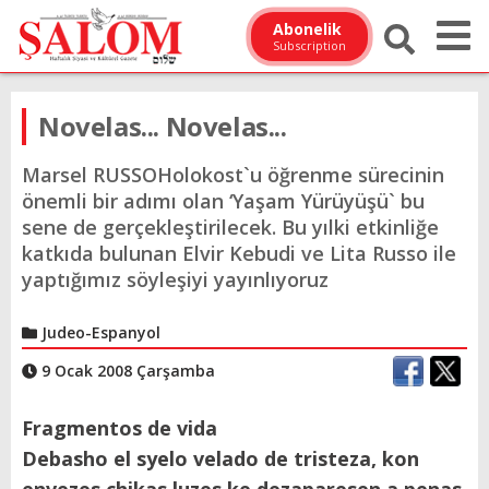
Abonelik
Subscription
Novelas... Novelas...
Marsel RUSSOHolokost`u öğrenme sürecinin
önemli bir adımı olan ‘Yaşam Yürüyüşü` bu
sene de gerçekleştirilecek. Bu yılki etkinliğe
katkıda bulunan Elvir Kebudi ve Lita Russo ile
yaptığımız söyleşiyi yayınlıyoruz
Judeo-Espanyol
9 Ocak 2008 Çarşamba
Fragmentos de vida
Debasho el syelo velado de tristeza, kon