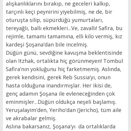
alışkanlıklarını bırakıp, ne geceleri kalkıp,
tarçınlı keçi peynirini yiyebilmiş, ne de, bir
oturuşta silip, süpürdüğü yumurtaları,
tereyağlı, ballı ekmekleri...Ve, zavallı! Safira, bu
rejimle, tamamı tamamına, elli kilo vermiş, kız
kardeşi Şoşana’dan bile incelmiş.
Düğün günü, sevdiğine kavuşma beklentisinde
olan Itzhak, ortalıkta hiç görünmeyen! Tombul
Safira’nın yokluğunu hiç farketmemiş. Aslında,
gerek kendisini, gerek Reb Sussia’yı, onun
hasta olduğuna inandırmışlar. Her ikisi de,
genç adamın Şoşana ile evleneceğinden çok
eminmişler...Düğün oldukça neşeli başlamış.
Yeruşalayim’den, Yeriho’dan (Jericho), tüm aile
ve akrabalar gelmiş.
Aslına bakarsanız, Şoşana’yı da ortalıklarda