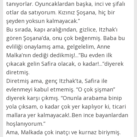
tanıyorlar. Oyuncaklardan başka, inci ve şifalı
otlar da satıyorum. Kızınız Şoşana, hiç bir
şeyden yoksun kalmayacak.”
Bu sırada, kapı aralığından, gizlice, Itzhak’ı
gören Şoşana’da, onu çok beğenmiş. Baba bu
evliliği onaylamış ama, gelgelelim, Anne
Malka’nın dediği dedikmiş!...”Bu evden ilk
çıkacak gelin Safira olacak, o kadar!...”diyerek
diretmiş.
Diretmiş ama, genç Itzhak’ta, Safira ile
evlenmeyi kabul etmemiş. “O çok şişman”
diyerek karşı çıkmış. “Onunla arabama binip
yola çıksam, o kadar çok yer kaplıyor ki, ticari
mallara yer kalmayacak!..Ben ince bayanlardan
hoşlanıyorum.”
Ama, Malkada çok inatçı ve kurnaz biriymiş.