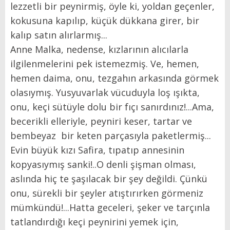
lezzetli bir peynirmiş, öyle ki, yoldan geçenler,
kokusuna kapılıp, küçük dükkana girer, bir
kalıp satın alırlarmış...
Anne Malka, nedense, kızlarının alıcılarla
ilgilenmelerini pek istemezmiş. Ve, hemen,
hemen daima, onu, tezgahın arkasında görmek
olasıymış. Yusyuvarlak vücuduyla loş ışıkta,
onu, keçi sütüyle dolu bir fıçı sanırdınız!...Ama,
becerikli elleriyle, peyniri keser, tartar ve
bembeyaz bir keten parçasıyla paketlermiş...
Evin büyük kızı Safira, tıpatıp annesinin
kopyasıymış sanki!..O denli şişman olması,
aslında hiç te şaşılacak bir şey değildi. Çünkü
onu, sürekli bir şeyler atıştırırken görmeniz
mümkündü!...Hatta geceleri, şeker ve tarçınla
tatlandırdığı keçi peynirini yemek için,