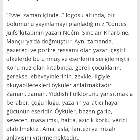
“Evvel zaman içinde...” logosu altında, bir
bölümünü yayınlamayı planladığımız,”Contes
Juifs”kitabının yazarı Noémi Sinclair-Kharbine,
Mançurya’da doğmuştur. Aynı zamanda,
gazeteci ve portre ressamı olan yazar, çeşitli
ülkelerde bulunmuş ve eserlerini sergilemiştir.
Konumuz olan kitabında, gerek çocukların,
gerekse, ebeveyinlerinin, zevkle, ilgiyle
okuyabilecekleri öyküler anlatmaktadır.
Zaman, zaman, Yiddish Folklorunu yansıtmakla
beraber, çoğunluğu, yazarın yaratıcı hayal
gücünün eseridir. Öyküler, bazen garip,
sevecen, masalımsı, hatta, azıcık korku verici
olabilmekte.. Ama, asla, fantezi ve mizah
anlayışını yitirmemektedir...