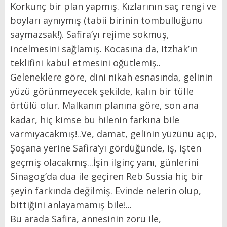
Korkunç bir plan yapmış. Kızlarının saç rengi ve
boyları aynıymış (tabii birinin tombulluğunu
saymazsak!). Safira’yı rejime sokmuş,
incelmesini sağlamış. Kocasına da, Itzhak’ın
teklifini kabul etmesini öğütlemiş..
Geleneklere göre, dini nikah esnasında, gelinin
yüzü görünmeyecek şekilde, kalın bir tülle
örtülü olur. Malkanın planına göre, son ana
kadar, hiç kimse bu hilenin farkına bile
varmıyacakmış!..Ve, damat, gelinin yüzünü açıp,
Şoşana yerine Safira’yı gördüğünde, iş, işten
geçmiş olacakmış...İşin ilginç yanı, günlerini
Sinagog’da dua ile geçiren Reb Sussia hiç bir
şeyin farkında değilmiş. Evinde nelerin olup,
bittiğini anlayamamış bile!...
Bu arada Safira, annesinin zoru ile,