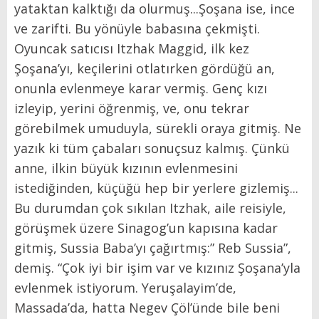
yataktan kalktığı da olurmuş...Şoşana ise, ince
ve zarifti. Bu yönüyle babasına çekmişti.
Oyuncak satıcısı Itzhak Maggid, ilk kez
Şoşana’yı, keçilerini otlatırken gördüğü an,
onunla evlenmeye karar vermiş. Genç kızı
izleyip, yerini öğrenmiş, ve, onu tekrar
görebilmek umuduyla, sürekli oraya gitmiş. Ne
yazık ki tüm çabaları sonuçsuz kalmış. Çünkü
anne, ilkin büyük kızının evlenmesini
istediğinden, küçüğü hep bir yerlere gizlemiş...
Bu durumdan çok sıkılan Itzhak, aile reisiyle,
görüşmek üzere Sinagog’un kapısına kadar
gitmiş, Sussia Baba’yı çağırtmış:” Reb Sussia”,
demiş. “Çok iyi bir işim var ve kızınız Şoşana’yla
evlenmek istiyorum. Yeruşalayim’de,
Massada’da, hatta Negev Çöl’ünde bile beni