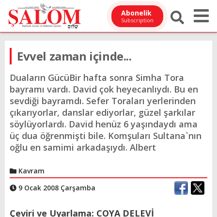
Abonelik
Subscription
Evvel zaman içinde...
Duaların GücüBir hafta sonra Simha Tora
bayramı vardı. David çok heyecanlıydı. Bu en
sevdiği bayramdı. Sefer Toraları yerlerinden
çıkarıyorlar, danslar ediyorlar, güzel şarkılar
söylüyorlardı. David henüz 6 yaşındaydı ama
üç dua öğrenmişti bile. Komşuları Sultana`nın
oğlu en samimi arkadaşıydı. Albert
Kavram
9 Ocak 2008 Çarşamba
Çeviri ve Uyarlama: COYA DELEVİ