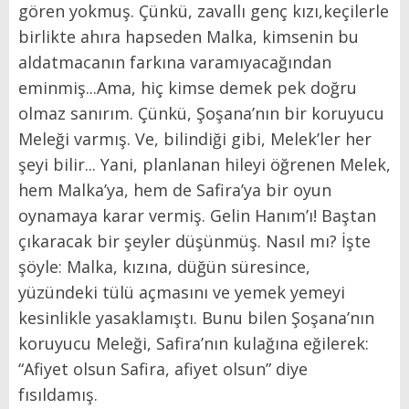
gören yokmuş. Çünkü, zavallı genç kızı,keçilerle
birlikte ahıra hapseden Malka, kimsenin bu
aldatmacanın farkına varamıyacağından
eminmiş...Ama, hiç kimse demek pek doğru
olmaz sanırım. Çünkü, Şoşana’nın bir koruyucu
Meleği varmış. Ve, bilindiği gibi, Melek’ler her
şeyi bilir... Yani, planlanan hileyi öğrenen Melek,
hem Malka’ya, hem de Safira’ya bir oyun
oynamaya karar vermiş. Gelin Hanım’ı! Baştan
çıkaracak bir şeyler düşünmüş. Nasıl mı? İşte
şöyle: Malka, kızına, düğün süresince,
yüzündeki tülü açmasını ve yemek yemeyi
kesinlikle yasaklamıştı. Bunu bilen Şoşana’nın
koruyucu Meleği, Safira’nın kulağına eğilerek:
“Afiyet olsun Safira, afiyet olsun” diye
fısıldamış.