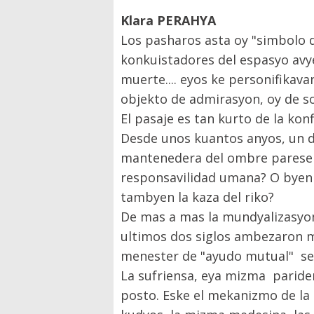
Klara PERAHYA
Los pasharos asta oy "simbolo d
konkuistadores del espasyo avy
muerte.... eyos ke personifikavan
objekto de admirasyon, oy de s
El pasaje es tan kurto de la konf
Desde unos kuantos anyos, un d
mantenedera del ombre parese tra
responsavilidad umana? O byen 
tambyen la kaza del riko?
De mas a mas la mundyalizasyon
ultimos dos siglos ambezaron mu
menester de "ayudo mutual" se 
La sufriensa, eya mizma paridera
posto. Eske el mekanizmo de la