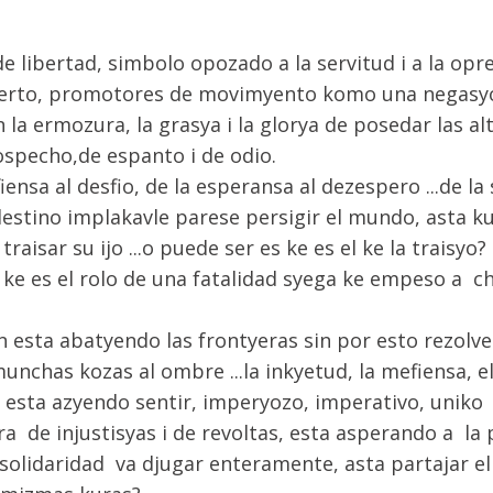
e libertad, simbolo opozado a la servitud i a la opr
erto, promotores de movimyento komo una negasyon 
 la ermozura, la grasya i la glorya de posedar las alt
ospecho,de espanto i de odio.
iensa al desfio, de la esperansa al dezespero ...de la
estino implakavle parese persigir el mundo, asta k
isar su ijo ...o puede ser es ke es el ke la traisyo?
ke es el rolo de una fatalidad syega ke empeso a c
 esta abatyendo las frontyeras sin por esto rezolv
nchas kozas al ombre ...la inkyetud, la mefiensa, el
esta azyendo sentir, imperyozo, imperativo, uniko
 de injustisyas i de revoltas, esta asperando a la p
 solidaridad va djugar enteramente, asta partajar 