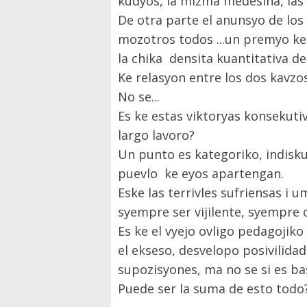
kudyos, la mizma medesina, las
De otra parte el anunsyo de lo
mozotros todos ...un premyo k
la chika densita kuantitativa d
Ke relasyon entre los dos kavzo
No se...
Es ke estas viktoryas konsekuti
largo lavoro?
Un punto es kategoriko, indisku
puevlo ke eyos apartengan.
Eske las terrivles sufriensas i 
syempre ser vijilente, syempre 
Es ke el vyejo ovligo pedagojik
el ekseso, desvelopo posivilida
supozisyones, ma no se si es bas
Puede ser la suma de esto todo