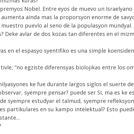
 mizmas kuras?
s premyos Nobel. Entre eyos de muevo un Israelyano
e aumenta ainda mas la proporsyon enorme de savy
e muestro puevlo al seno de la populasyon mundyal.
s? Deke avlar de dos kozas tan diferentes en el mizm
vas en el espasyo syentifiko es una simple koenside
tivle, “no egziste diferensyas biolojikas entre los 
umilyasyones ke fue durante largos siglos el suerte 
observar, syempre pensar? puede ser SI, ma es ke e
o de syempre estudyar el talmud, syempre refleksyo
des partikulares en su kampo intelektual? Esto pued
tante...
?