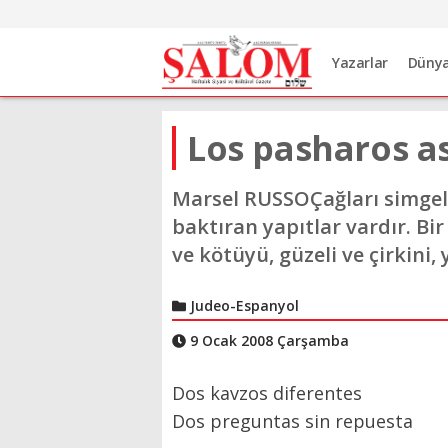
Yazarlar
Düny
Los pasharos as
Marsel RUSSOÇağları simgele
baktıran yapıtlar vardır. Bi
ve kötüyü, güzeli ve çirkini, 
Judeo-Espanyol
9 Ocak 2008 Çarşamba
Dos kavzos diferentes
Dos preguntas sin repuesta