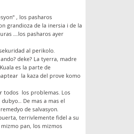
esyon" , los pasharos
grandioza de la inersia i de la
uras ....los pasharos ayer
 sekuridad al perikolo.
uando? deke? La tyerra, madre
 Kuala es la parte de
haptear la kaza del prove komo
er todos los problemas. Los
 dubyo... De mas a mas el
 remedyo de salvasyon.
uerta, terrivlemente fidel a su
el mizmo pan, los mizmos