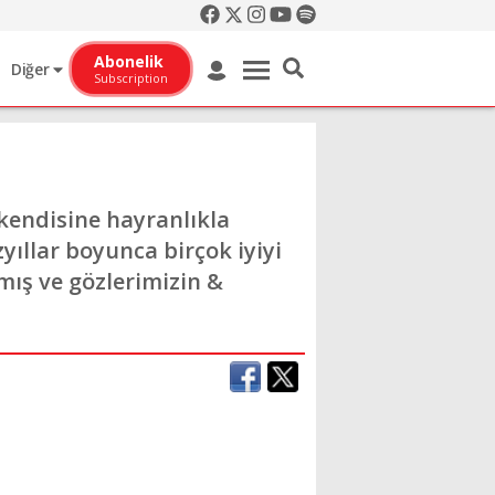
Abonelik
Diğer
Subscription
kendisine hayranlıkla
yıllar boyunca birçok iyiyi
şımış ve gözlerimizin &