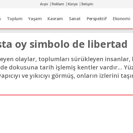
Arşiv
Reklam
Künye
İletişim
a
Toplum
Yaşam
Kavram
Sanat
Perspektif
Ekonomi
ta oy simbolo de libertad
yen olaylar, toplumları sürükleyen insanlar, 
r de dokusuna tarih işlemiş kentler vardır… Yüz
yapıcıyı ve yıkıcıyı görmüş, onların izlerini ta