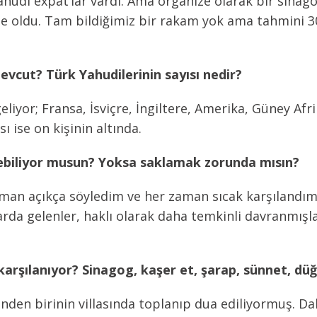
Yahudi expat’lar vardı. Ama organize olarak bir sinag
de oldu. Tam bildiğimiz bir rakam yok ama tahmini 30
vcut? Türk Yahudilerinin sayısı nedir?
eliyor; Fransa, İsviçre, İngiltere, Amerika, Güney Afr
ı ise on kişinin altında.
ebiliyor musun? Yoksa saklamak zorunda mısın?
man açıkça söyledim ve her zaman sıcak karşılandım.
larda gelenler, haklı olarak daha temkinli davranmışl
karşılanıyor? Sinagog, kaşer et, şarap, sünnet, düğ
den birinin villasında toplanıp dua ediliyormuş. Dah