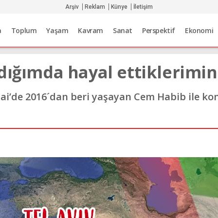
Arşiv
Reklam
Künye
İletişim
a
Toplum
Yaşam
Kavram
Sanat
Perspektif
Ekonomi
dığımda hayal ettiklerimin
bai’de 2016´dan beri yaşayan Cem Habib ile kon