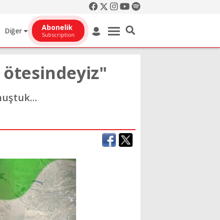
Abonelik
Diğer
Subscription
 ötesindeyiz"
uştuk...