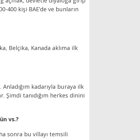
og açmak, devletle diyaloga girip
0-400 kişi BAE’de ve bunların
ika, Belçika, Kanada aklıma ilk
 Anladığım kadarıyla buraya ilk
ar. Şimdi tanıdığım herkes dinini
ün vs.?
a sonra bu villayı temsili