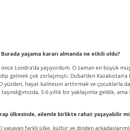
? Burada yaşama kararı almanda ne etkili oldu?
a önce Londra’da yaşıyordum. O zaman en büyük müşte
idip gelmek çok zorlaşmıştı. Dubai’den Kazakistan’a 
 O yüzden, hayat kalitesini arttırmak ve çocuklarla 
k taşındığımızda, 5-6 yıllık bir yaklaşımla geldik, am
rap ülkesinde, ailemle birlikte rahat yaşayabilir m
AE) yaşayan farklı ülke, kültür ve dinden arkadaşlar