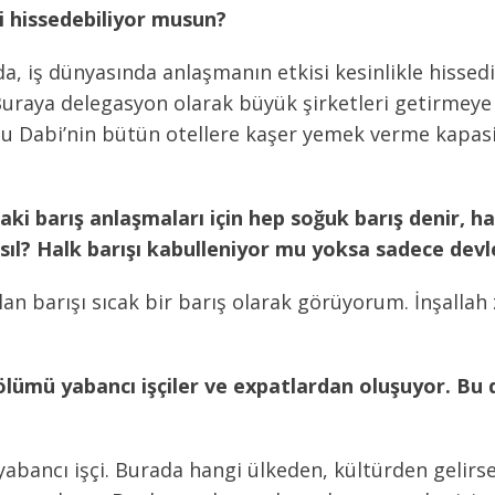
i hissedebiliyor musun?
 iş dünyasında anlaşmanın etkisi kesinlikle hissedili
. Buraya delegasyon olarak büyük şirketleri getirmey
bu Dabi’nin bütün otellere kaşer yemek verme kapasit
ndaki barış anlaşmaları için hep soğuk barış denir,
ıl? Halk barışı kabulleniyor mu yoksa sadece devlet
 olan barışı sıcak bir barış olarak görüyorum. İnşal
ölümü yabancı işçiler ve expatlardan oluşuyor. Bu
abancı işçi. Burada hangi ülkeden, kültürden gelirse