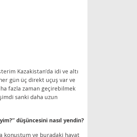
rim Kazakistan’da idi ve altı
her gün üç direkt uçuş var ve
daha fazla zaman geçirebilmek
a şimdi sanki daha uzun
iyim?” düşüncesini nasıl yendin?
ımla konuştum ve buradaki hayat