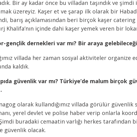
ık. Bir ay kadar önce bu villadan taşındık ve şimdi 
lamak üzereyiz. Kaşer et ve şarap ilk olarak bir Habad
, barış açıklamasından beri birçok kaşer catering şi
j Khalifa’nın içinde dahi kaşer yemek veren bir loka
-gençlik dernekleri var mı? Bir araya gelebileceğin
ğımız villada her zaman sosyal aktiviteler organize 
unda kaldık.
apıda güvenlik var mı? Türkiye’de malum birçok g
…
agog olarak kullandığımız villada görülür güvenlik s
nı, yerel devlet ve polise haber verip onlarla koord
Şimdi buradaki cemaatin varlığı herkes tarafından bi
e güvenlik olacak.