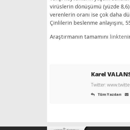
virüslerin dönüşümü (yüzde 8,6) 
verenlerin oranı ise çok daha d
Çinlilerin beslenme anlayışını, 
Araştırmanın tamamını
linkten
i
Karel VALAN
Twitter:
www.twitte
Tüm Yazıları