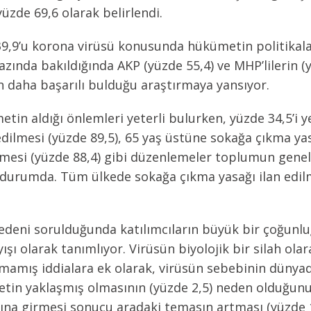
üzde 69,6 olarak belirlendi.
39,9’u korona virüsü konusunda hükümetin politikalar
 bazında bakıldığında AKP (yüzde 55,4) ve MHP’lilerin
an daha başarılı bulduğu araştırmaya yansıyor.
etin aldığı önlemleri yeterli bulurken, yüzde 34,5’i ye
edilmesi (yüzde 89,5), 65 yaş üstüne sokağa çıkma yas
ilmesi (yüzde 88,4) gibi düzenlemeler toplumun genel
 durumda. Tüm ülkede sokağa çıkma yasağı ilan edilm
edeni sorulduğunda katılımcıların büyük bir çoğunlu
ışı olarak tanımlıyor. Virüsün biyolojik bir silah ola
mamış iddialara ek olarak, virüsün sebebinin dünyada
ametin yaklaşmış olmasının (yüzde 2,5) neden olduğun
rına girmesi sonucu aradaki temasın artması (yüzde 