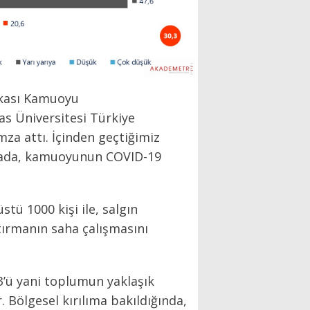
tikası Kamuoyu
Has Üniversitesi Türkiye
za attı. İçinden geçtiğimiz
ırmada, kamuoyunun COVID-19
stü 1000 kişi ile, salgın
tırmanın saha çalışmasını
,3’ü yani toplumun yaklaşık
. Bölgesel kırılıma bakıldığında,