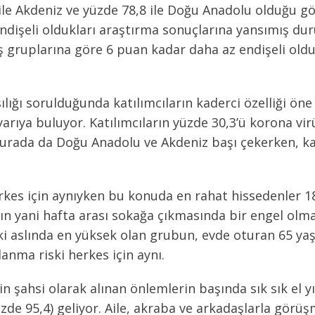
ile Akdeniz ve yüzde 78,8 ile Doğu Anadolu olduğu gö
dişeli oldukları araştırma sonuçlarına yansımış du
 gruplarına göre 6 puan kadar daha az endişeli oldukl
.
ığı sorulduğunda katılımcıların kaderci özelliği öne 
yarıya buluyor. Katılımcıların yüzde 30,3’ü korona vi
urada da Doğu Anadolu ve Akdeniz başı çekerken, kad
rkes için aynıyken bu konuda en rahat hissedenler 18-
rın yani hafta arası sokağa çıkmasında bir engel olma
ki aslında en yüksek olan grubun, evde oturan 65 ya
alanma riski herkes için aynı.
 şahsi olarak alınan önlemlerin başında sık sık el 
e 95,4) geliyor. Aile, akraba ve arkadaşlarla görüş