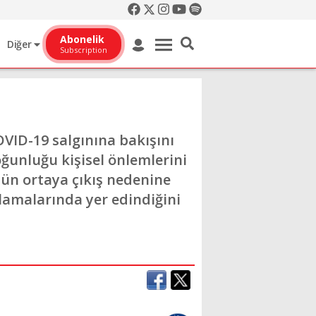
Abonelik
Diğer
Subscription
VID-19 salgınına bakışını
oğunluğu kişisel önlemlerini
nün ortaya çıkış nedenine
klamalarında yer edindiğini