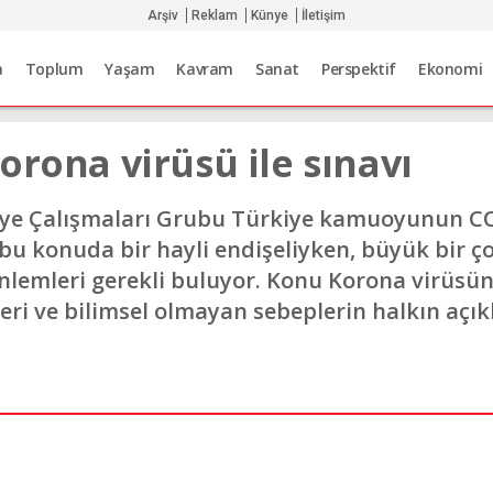
Arşiv
Reklam
Künye
İletişim
a
Toplum
Yaşam
Kavram
Sanat
Perspektif
Ekonomi
orona virüsü ile sınavı
iye Çalışmaları Grubu Türkiye kamuoyunun CO
 bu konuda bir hayli endişeliyken, büyük bir ç
önlemleri gerekli buluyor. Konu Korona virüsü
eri ve bilimsel olmayan sebeplerin halkın açı