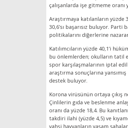
çalışanlarda işe gitmeme oranı y
Araştırmaya katılanların yüzde 
30,6’sı başarısız buluyor. Parti
politikalarını diğerlerine nazar
Katılımcıların yüzde 40,1’i hüküm
bu önlemlerden; okulların tatil 
spor karşılaşmalarının iptal ed
araştırma sonuçlarına yansımış
destek buluyor.
Korona virüsünün ortaya çıkış n
Çinlilerin gıda ve beslenme anlay
oranı da yüzde 18,4. Bu kanıtlan
takdiri ilahi (yüzde 4,5) ve kıy
vahşi hayvanların yaşam sahala