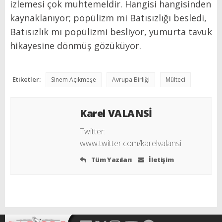
izlemesi çok muhtemeldir. Hangisi hangisinden
kaynaklanıyor; popülizm mi Batısızlığı besledi,
Batısızlık mı popülizmi besliyor, yumurta tavuk
hikayesine dönmüş gözüküyor.
Etiketler:
Sinem Açıkmeşe
Avrupa Birliği
Mülteci
Karel VALANSİ
Twitter:
www.twitter.com/karelvalansi
Tüm Yazıları
İletişim