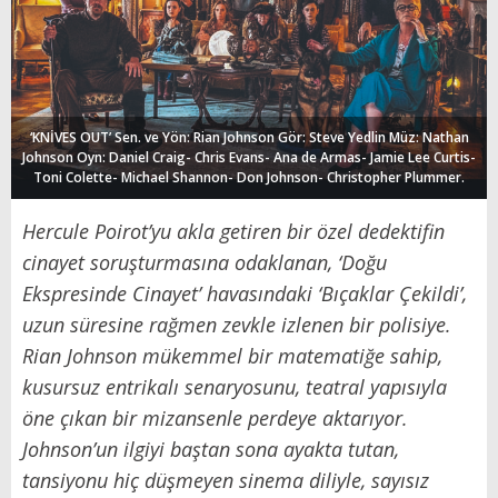
‘KNİVES OUT’ Sen. ve Yön: Rian Johnson Gör: Steve Yedlin Müz: Nathan
Johnson Oyn: Daniel Craig- Chris Evans- Ana de Armas- Jamie Lee Curtis-
Toni Colette- Michael Shannon- Don Johnson- Christopher Plummer.
Hercule Poirot’yu akla getiren bir özel dedektifin
cinayet soruşturmasına odaklanan, ‘Doğu
Ekspresinde Cinayet’ havasındaki ‘Bıçaklar Çekildi’,
uzun süresine rağmen zevkle izlenen bir polisiye.
Rian Johnson mükemmel bir matematiğe sahip,
kusursuz entrikalı senaryosunu, teatral yapısıyla
öne çıkan bir mizansenle perdeye aktarıyor.
Johnson’un ilgiyi baştan sona ayakta tutan,
tansiyonu hiç düşmeyen sinema diliyle, sayısız