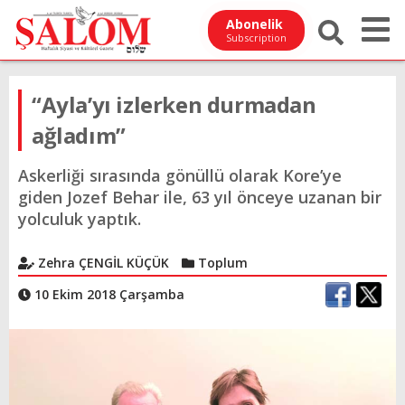
Abonelik
Subscription
“Ayla’yı izlerken durmadan
ağladım”
Askerliği sırasında gönüllü olarak Kore’ye
giden Jozef Behar ile, 63 yıl önceye uzanan bir
yolculuk yaptık.
Zehra ÇENGİL KÜÇÜK
Toplum
10 Ekim 2018 Çarşamba