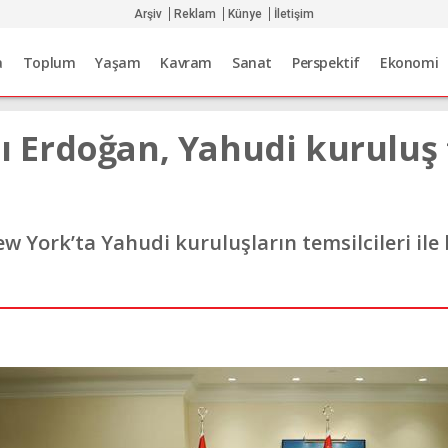
Arşiv
Reklam
Künye
İletişim
a
Toplum
Yaşam
Kavram
Sanat
Perspektif
Ekonomi
Erdoğan, Yahudi kuruluş t
ork’ta Yahudi kuruluşların temsilcileri ile b