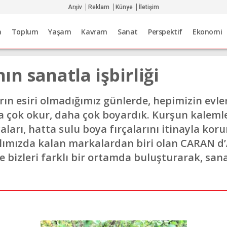
Arşiv
Reklam
Künye
İletişim
a
Toplum
Yaşam
Kavram
Sanat
Perspektif
Ekonomi
n sanatla işbirliği
ların esiri olmadığımız günlerde, hepimizin ev
 çok okur, daha çok boyardık. Kurşun kalemle
aları, hatta sulu boya fırçalarını itinayla kor
ımızda kalan markalardan biri olan CARAN d’A
ile bizleri farklı bir ortamda buluşturarak, sa