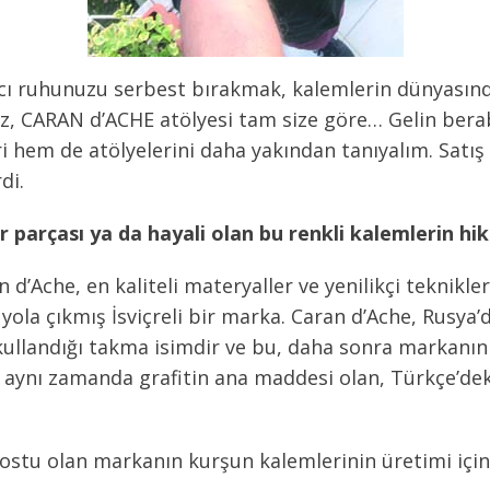
tıcı ruhunuzu serbest bırakmak, kalemlerin dünyası
z, CARAN d’ACHE atölyesi tam size göre… Gelin berab
i hem de atölyelerini daha yakından tanıyalım. Satı
di.
parçası ya da hayali olan bu renkli kalemlerin hik
d’Ache, en kaliteli materyaller ve yenilikçi teknikler
yola çıkmış İsviçreli bir marka. Caran d’Ache, Rusya
kullandığı takma isimdir ve bu, daha sonra markanın 
e aynı zamanda grafitin ana maddesi olan, Türkçe’dek
tu olan markanın kurşun kalemlerinin üretimi için ke