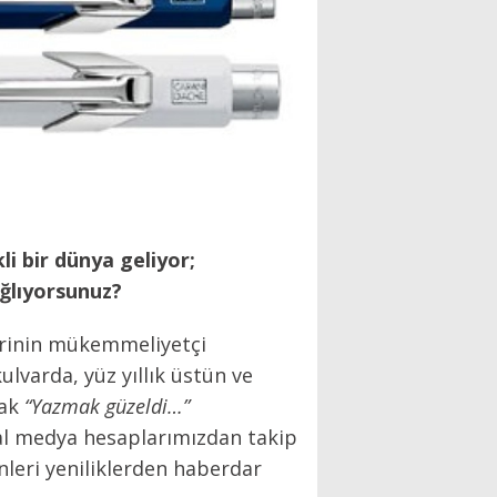
i bir dünya geliyor;
ağlıyorsunuz?
lerinin mükemmeliyetçi
varda, yüz yıllık üstün ve
rak
“Yazmak güzeldi…”
al medya hesaplarımızdan takip
nleri yeniliklerden haberdar