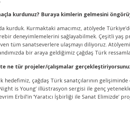
.
maçla kurdunuz? Buraya kimlerin gelmesini öngör
ında kurduk. Kurmaktaki amacımız, atölyede Türkiye’d
ebir deneyimlemelerini sağlayabilmek. Çeşitli yaş pr
seven tüm sanatseverlere ulaşmayı diliyoruz. Atölyem
standımızda bir araya geldiğimiz çağdaş Türk ressamlar
ikte ne tür projeler/çalışmalar gerçekleştiriyorsunu
k hedefimiz, çağdaş Türk sanatçılarının gelişiminde 
Night is Young’ illüstrasyon sergisi ile genç yetenekle
im Erbil’in ‘Yaratıcı İşbirliği ile Sanat Elimizde’ proj