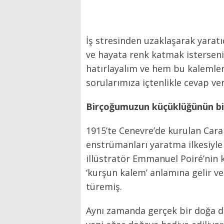
İş stresinden uzaklaşarak yara
ve hayata renk katmak isterseni
hatırlayalım ve hem bu kalemler
sorularımıza içtenlikle cevap ver
Birçoğumuzun küçüklüğünün bir 
1915’te Cenevre’de kurulan Caran 
enstrümanları yaratma ilkesiyle 
illüstratör Emmanuel Poiré’nin 
‘kurşun kalem’ anlamına gelir v
türemiş.
Aynı zamanda gerçek bir doğa dos