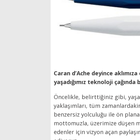
Caran d’Ache deyince aklımıza ç
yaşadığımız teknoloji çağında 
Öncelikle, belirttiğiniz gibi, y
yaklaşımları, tüm zamanlardakin
benzersiz yolculuğu ile ön plana
mottomuzla, üzerimize düşen mi
edenler için vizyon açan paylaş