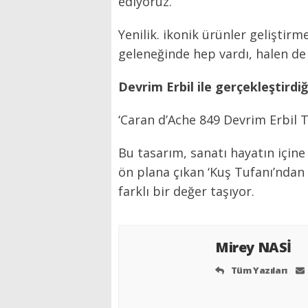
ediyoruz.
Yenilik. ikonik ürünler geliştirm
geleneğinde hep vardı, halen de
Devrim Erbil ile gerçekleştirdi
‘Caran d’Ache 849 Devrim Erbil Ta
Bu tasarım, sanatı hayatın içine
ön plana çıkan ‘Kuş Tufanı’ndan z
farklı bir değer taşıyor.
Mirey NASİ
Tüm Yazıları