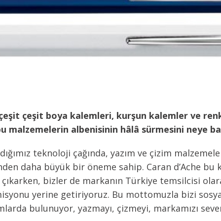
eşit çeşit boya kalemleri, kurşun kalemler ve renkl
bu malzemelerin albenisinin hâlâ sürmesini neye b
aşadığımız teknoloji çağında, yazım ve çizim malzeme
den daha büyük bir öneme sahip. Caran d’Ache bu kul
 çıkarken, bizler de markanın Türkiye temsilcisi ola
syonu yerine getiriyoruz. Bu mottomuzla bizi sosy
ımlarda bulunuyor, yazmayı, çizmeyi, markamızı seve