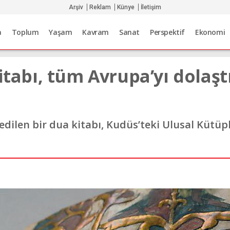
Arşiv
Reklam
Künye
İletişim
a
Toplum
Yaşam
Kavram
Sanat
Perspektif
Ekonomi
kitabı, tüm Avrupa’yı dolaş
t edilen bir dua kitabı, Kudüs’teki Ulusal Kütü