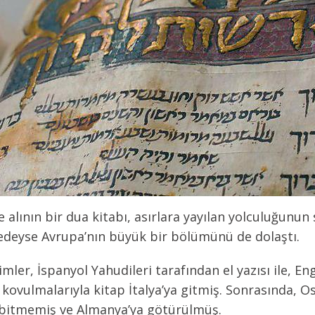
 alının bir dua kitabı, asırlara yayılan yolculuğunun s
edeyse Avrupa’nın büyük bir bölümünü de dolaştı.
mler, İspanyol Yahudileri tarafından el yazısı ile, En
 kovulmalarıyla kitap İtalya’ya gitmiş. Sonrasında, 
 bitmemiş ve Almanya’ya götürülmüş.