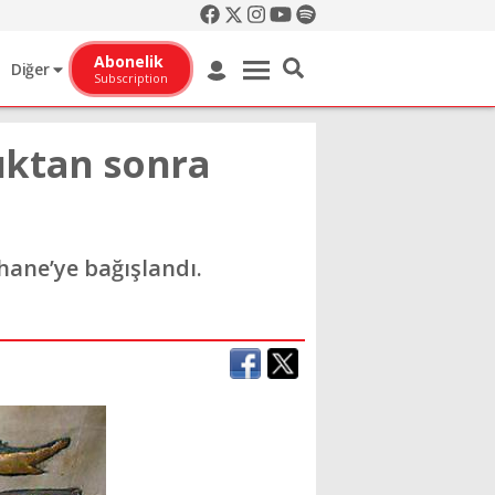
Abonelik
Diğer
Subscription
tıktan sonra
phane’ye bağışlandı.