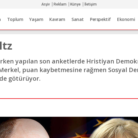
Arşiv
Reklam
Künye
İletişim
a
Toplum
Yaşam
Kavram
Sanat
Perspektif
Ekonomi
ltz
rken yapılan son anketlerde Hristiyan Demokra
Merkel, puan kaybetmesine rağmen Sosyal Dem
de götürüyor.