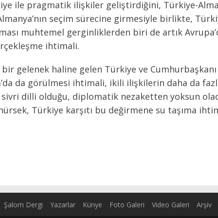
e ile pragmatik ilişkiler geliştirdiğini, Türkiye-Alma
Almanya’nın seçim sürecine girmesiyle birlikte, Türki
nması muhtemel gerginliklerden biri de artık Avrup
rçekleşme ihtimali.
bir gelenek haline gelen Türkiye ve Cumhurbaşkanı 
 da görülmesi ihtimali, ikili ilişkilerin daha da faz
sivri dilli olduğu, diplomatik nezaketten yoksun ola
şünürsek, Türkiye karşıtı bu değirmene su taşıma ih
Şalom Dergi
Yazarlar
Künye
Foto Galeri
Video Galeri
Arşiv