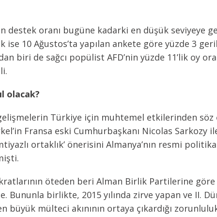
n destek oranı bugüne kadarki en düşük seviyeye ge
k ise 10 Ağustos’ta yapılan ankete göre yüzde 3 geri
an biri de sağcı popülist AFD’nin yüzde 11’lik oy oran
i.
ıl olacak?
gelişmelerin Türkiye için muhtemel etkilerinden sö
el’in Fransa eski Cumhurbaşkanı Nicolas Sarkozy ile 
tiyazlı ortaklık’ önerisini Almanya’nın resmi politik
işti.
larının öteden beri Alman Birlik Partilerine göre Tür
 Bununla birlikte, 2015 yılında zirve yapan ve II. D
 en büyük mülteci akınının ortaya çıkardığı zorunlulu