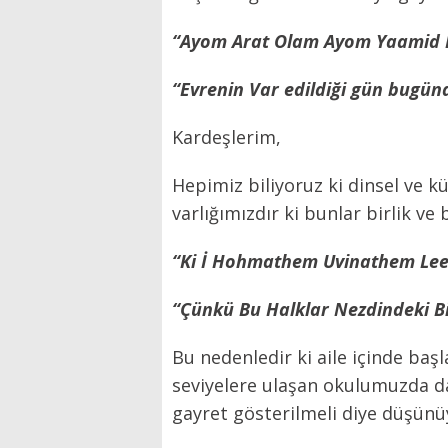
“Ayom Arat Olam Ayom Yaamid 
“Evrenin Var edildiği gün bugü
Kardeşlerim,
Hepimiz biliyoruz ki dinsel ve 
varlığımızdır ki bunlar birlik v
“Ki İ Hohmathem Uvinathem Le
“Çünkü Bu Halklar Nezdindeki Bilg
Bu nedenledir ki aile içinde baş
seviyelere ulaşan okulumuzda d
gayret gösterilmeli diye düşün