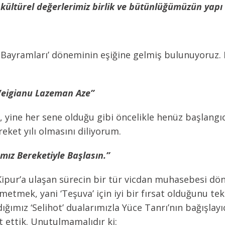
 kültürel değerlerimiz birlik ve bütünlüğümüzün yapı 
ri Bayramları’ döneminin eşiğine gelmiş bulunuyoruz. 
eigianu Lazeman Aze”
, yine her sene olduğu gibi öncelikle henüz başlang
eket yılı olmasını diliyorum.
ımız Bereketiyle Başlasın.”
Kipur’a ulaşan sürecin bir tür vicdan muhasebesi dö
tmek, yani ‘Teşuva’ için iyi bir fırsat olduğunu te
ığımız ‘Selihot’ dualarımızla Yüce Tanrı’nın bağışlay
ettik. Unutulmamalıdır ki: