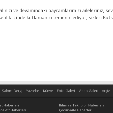
lınızı ve devamındaki bayramlarımızı aileleriniz, sevd
 esenlik içinde kutlamanızı temenni ediyor, sizleri Kut
Şalom Dergi
Yazarlar
Künye
Foto Galeri
Video Galeri
Arşiv
at Haberleri
Bilim ve Teknoloji Haberleri
pektif Haberleri
Çocuk-Aile Haberleri