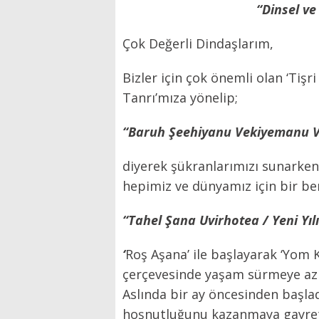
“Dinsel ve
Çok Değerli Dindaşlarım,
Bizler için çok önemli olan ‘Tiş
Tanrı’mıza yönelip;
“Baruh Şeehiyanu Vekiyemanu V
diyerek şükranlarımızı sunarken
hepimiz ve dünyamız için bir ber
“Tahel Şana Uvirhotea / Yeni Yıl
‘
Roş Aşana’ ile başlayarak ‘Yom 
çerçevesinde yaşam sürmeye azme
Aslında bir ay öncesinden başlad
hoşnutluğunu kazanmaya gayret 