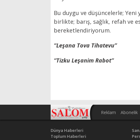
Bu duygu ve düşüncelerle; Yeni yı
birlikte; barış, sağlık, refah ve
bereketlendiriyorum.
“Leşana Tova Tihatevu”
“Tizku Leşanim Rabot”
Reklam
Abonelik
Dünya Haberleri
San
Toplum Haberleri
Pers