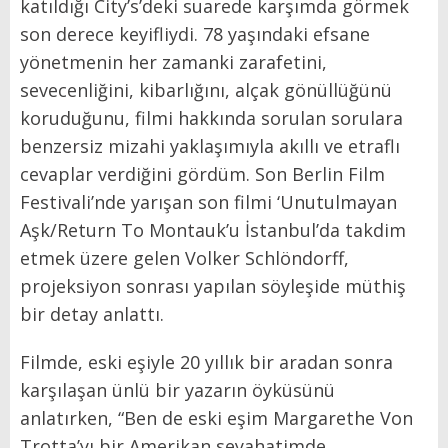
katıldığı City’s’deki suarede karşımda görmek
son derece keyifliydi. 78 yaşındaki efsane
yönetmenin her zamanki zarafetini,
sevecenliğini, kibarlığını, alçak gönüllüğünü
koruduğunu, filmi hakkında sorulan sorulara
benzersiz mizahi yaklaşımıyla akıllı ve etraflı
cevaplar verdiğini gördüm. Son Berlin Film
Festivali’nde yarışan son filmi ‘Unutulmayan
Aşk/Return To Montauk’u İstanbul’da takdim
etmek üzere gelen Volker Schlöndorff,
projeksiyon sonrası yapılan söyleşide müthiş
bir detay anlattı.
Filmde, eski eşiyle 20 yıllık bir aradan sonra
karşılaşan ünlü bir yazarın öyküsünü
anlatırken, “Ben de eski eşim Margarethe Von
Trotta’yı bir Amerikan seyahatimde