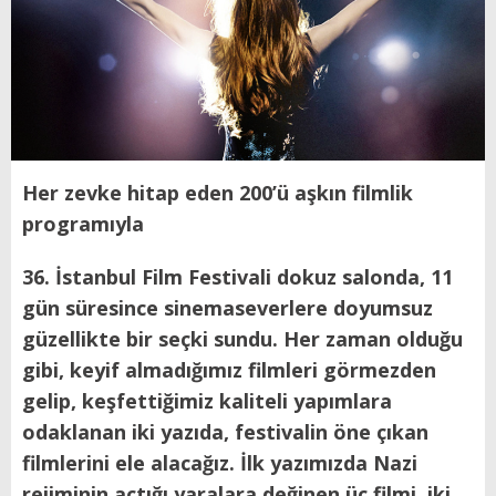
Her zevke hitap eden 200’ü aşkın filmlik
programıyla
36. İstanbul Film Festivali dokuz salonda, 11
gün süresince sinemaseverlere doyumsuz
güzellikte bir seçki sundu. Her zaman olduğu
gibi, keyif almadığımız filmleri görmezden
gelip, keşfettiğimiz kaliteli yapımlara
odaklanan iki yazıda, festivalin öne çıkan
filmlerini ele alacağız. İlk yazımızda Nazi
rejiminin açtığı yaralara değinen üç filmi, iki