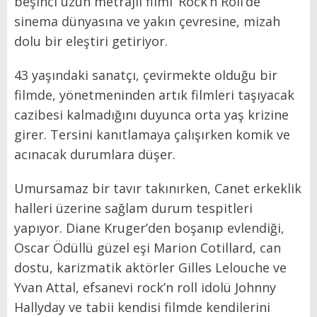
beşinci uzun metrajlı filmi ‘Rock’n Roll’de
sinema dünyasına ve yakın çevresine, mizah
dolu bir eleştiri getiriyor.
43 yaşındaki sanatçı, çevirmekte olduğu bir
filmde, yönetmeninden artık filmleri taşıyacak
cazibesi kalmadığını duyunca orta yaş krizine
girer. Tersini kanıtlamaya çalışırken komik ve
acınacak durumlara düşer.
Umursamaz bir tavır takınırken, Canet erkeklik
halleri üzerine sağlam durum tespitleri
yapıyor. Diane Kruger’den boşanıp evlendiği,
Oscar Ödüllü güzel eşi Marion Cotillard, can
dostu, karizmatik aktörler Gilles Lelouche ve
Yvan Attal, efsanevi rock’n roll idolü Johnny
Hallyday ve tabii kendisi filmde kendilerini