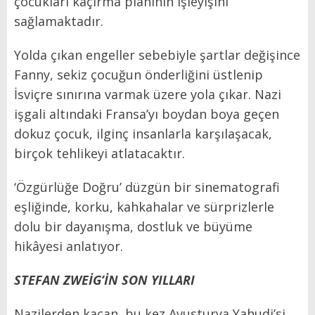
çocukları kaçırma planının işleyişini
sağlamaktadır.
Yolda çıkan engeller sebebiyle şartlar değişince
Fanny, sekiz çocuğun önderliğini üstlenip
İsviçre sınırına varmak üzere yola çıkar. Nazi
işgali altındaki Fransa’yı boydan boya geçen
dokuz çocuk, ilginç insanlarla karşılaşacak,
birçok tehlikeyi atlatacaktır.
‘Özgürlüğe Doğru’ düzgün bir sinematografi
eşliğinde, korku, kahkahalar ve sürprizlerle
dolu bir dayanışma, dostluk ve büyüme
hikâyesi anlatıyor.
STEFAN ZWEİG’İN SON YILLARI
Nazilerden kaçan, bu kez Avusturya Yahudi’si