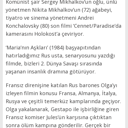
Komünist şair Sergey Mikhalkov’un oğlu, ünlü
yönetmen Nikita Mikhalkov’un (72) ağabeyi,
tiyatro ve sinema yönetmeni Andrei
Konchalovsky (80) son filmi ‘Cennet/Paradise’da
kamerasını Holokost’a çeviriyor.
‘Maria’nın Aşkları’ (1984) başyapıtından
hatırladığımız Rus usta, senaryosunu yazdığı
filmde, bizleri 2. Dünya Savaşı sırasında
yaşanan insanlık dramına götürüyor.
Fransız direnişine katılan Rus barones Olga’yı
izleyen filmin konusu Fransa, Almanya, İtalya,
Rusya ve çeşitli temerküz kamplarında geçiyor.
Olga yakalanarak, Gestapo ile işbirliğine giren
Fransız komiser Jules’ün karşısına çıktıktan
sonra ölüm kampına gönderilir. Gerçek bir