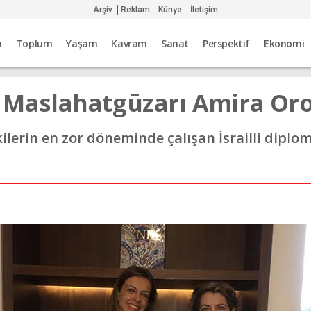
Arşiv
Reklam
Künye
İletişim
a
Toplum
Yaşam
Kavram
Sanat
Perspektif
Ekonomi
ra Maslahatgüzarı Amira Or
şkilerin en zor döneminde çalışan İsrailli dipl