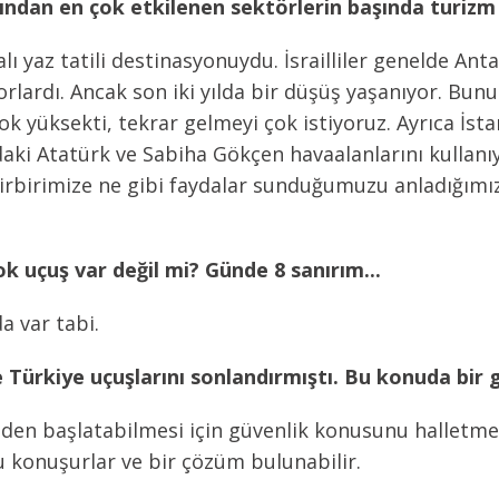
ından en çok etkilenen sektörlerin başında turizm 
ralı yaz tatili destinasyonuydu. İsrailliler genelde An
rlardı. Ancak son iki yılda bir düşüş yaşanıyor. Bun
çok yüksekti, tekrar gelmeyi çok istiyoruz. Ayrıca İs
’daki Atatürk ve Sabiha Gökçen havaalanlarını kullanıy
rbirimize ne gibi faydalar sunduğumuzu anladığımızı
ok uçuş var değil mi? Günde 8 sanırım...
a var tabi.
e Türkiye uçuşlarını sonlandırmıştı. Bu konuda bir 
eniden başlatabilmesi için güvenlik konusunu halletm
 konuşurlar ve bir çözüm bulunabilir.