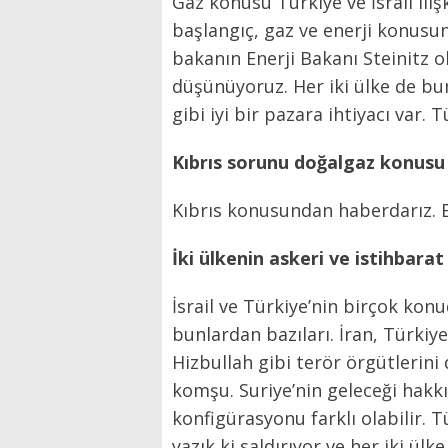
Gaz konusu Türkiye ve İsrail iliş
başlangıç, gaz ve enerji konusund
bakanın Enerji Bakanı Steinitz o
düşünüyoruz. Her iki ülke de bund
gibi iyi bir pazara ihtiyacı var.
Kıbrıs sorunu doğalgaz konusu i
Kıbrıs konusundan haberdarız. E
İki ülkenin askeri ve istihbarat
İsrail ve Türkiye’nin birçok konu
bunlardan bazıları. İran, Türkiy
Hizbullah gibi terör örgütlerini 
komşu. Suriye’nin geleceği hakkın
konfigürasyonu farklı olabilir. 
yazık ki saldırıyor ve her iki ül