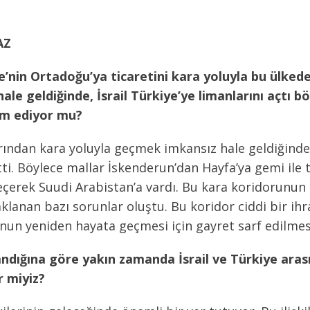
AZ
iye’nin Ortadoğu’ya ticaretini kara yoluyla bu ülke
ale geldiğinde, İsrail Türkiye’ye limanlarını açtı b
am ediyor mu?
rından kara yoluyla geçmek imkansız hale geldiğinde 
tti. Böylece mallar İskenderun’dan Hayfa’ya gemi ile t
 geçerek Suudi Arabistan’a vardı. Bu kara koridorunun
aklanan bazı sorunlar oluştu. Bu koridor ciddi bir i
unun yeniden hayata geçmesi için gayret sarf edilm
dığına göre yakın zamanda İsrail ve Türkiye ara
ir miyiz?