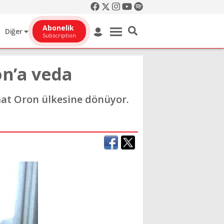
Abonelik
Diğer
Subscription
on’a veda
omat Oron ülkesine dönüyor.