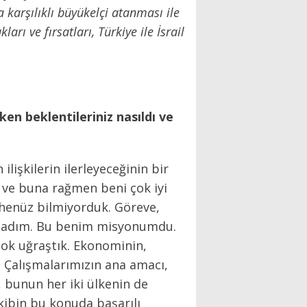
karşılıklı büyükelçi atanması ile
rı ve fırsatları, Türkiye ile İsrail
n beklentileriniz nasıldı ve
işkilerin ilerleyeceğinin bir
ı ve buna rağmen beni çok iyi
i henüz bilmiyorduk. Göreve,
aşladım. Bu benim misyonumdu.
çok uğraştık. Ekonominin,
du. Çalışmalarımızın ana amacı,
 bunun her iki ülkenin de
ekibin bu konuda başarılı