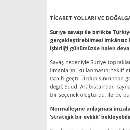
TİCARET YOLLARI VE DOĞALG
Suriye savaşı ile birlikte Türk
gerçekleştirebilmesi imkânsız h
işbirliği günümüzde halen dev
Savaş nedeniyle Suriye toprakla
limanlarını kullanmasını teklif e
İsrail’i geçti, Ürdün sınırından
değil, Suudi Arabistan’dan kayn
bir seçenek oluşturdu. İlerde b
Normalleşme anlaşması imzalan
‘stratejik bir evlilik’ bekleyebil