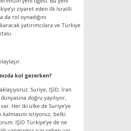
lerimizin yeni öğesi. Bu yeni
ye’yi ziyaret eden ilk İsrailli
a da rol oynadığını
çıkaracak yatırımcılara ve Türkiye
ktası.
laylaşır.
nımızda kol gezerken?
klaşıyoruz. Suriye, IŞİD, İran
 dünyasına doğru yayılıyor,
var. Her iki ülke de Suriye’ye
k kalmasını istiyoruz, belki
orum. IŞİD Türkiye’ye de ne
rliği yapmamız için sebep var.