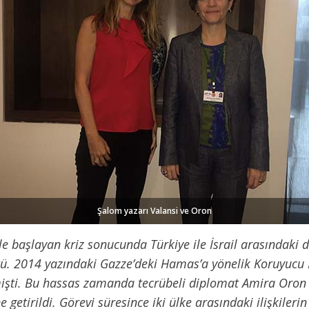
Şalom yazarı Valansi ve Oron
e başlayan kriz sonucunda Türkiye ile İsrail arasındaki d
tü. 2014 yazındaki Gazze’deki Hamas’a yönelik Koruyucu H
mişti. Bu hassas zamanda tecrübeli diplomat Amira Oron İ
 getirildi. Görevi süresince iki ülke arasındaki ilişkiler