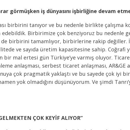
zarar görmüşken iş dünyasını işbirliğine devam etm
yası birbirini tanıyor ve bu nedenle birlikte çalışma
 edebildik. Birbirimize çok benziyoruz bu nedenle 
de birbirini tamamlıyor, birbirlerine rakip değiller. İs
itede ve sayıda üretim kapasitesine sahip. Coğrafi y
kan bir mal ertesi gün Türkiye’ye varmış oluyor. Ticar
nleme anlaşması, serbest ticaret anlaşması, AR&GE 
nuya çok pragmatik yaklaştı ve bu sayede çok iyi bir t
tamamen yok olmadığını düşünüyorum. Ve şimdi Tanrı’
 GELMEKTEN ÇOK KEYİF ALIYOR”