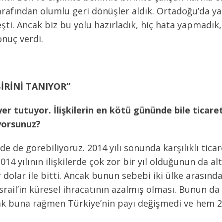
fından olumlu geri dönüşler aldık. Ortadoğu’da yaş
şti. Ancak biz bu yolu hazırladık, hiç hata yapmadık
onuç verdi.
BİRİNİ TANIYOR”
er tutuyor. İlişkilerin en kötü gününde bile ticaret
ıyorsunuz?
e de görebiliyoruz. 2014 yılı sonunda karşılıklı tica
2014 yılının ilişkilerde çok zor bir yıl olduğunun da a
r dolar ile bitti. Ancak bunun sebebi iki ülke arasın
ail’in küresel ihracatının azalmış olması. Bunun da s
cak buna rağmen Türkiye’nin payı değişmedi ve hem 