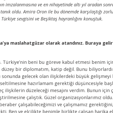
 imzalanmasına ve en nihayetinde altı yıl aradan sonra 
anık oldu. Amira Oron ile bu dönemde karşılaştığı zorlukla
, Türkiye sevgisini ve Beşiktaş hayranlığını konuştuk.
ya maslahatgüzar olarak atandınız. Buraya gelirke
Türkiye’nin beni bu göreve kabul etmesi benim için il
 düzey bir diplomatım, katip değil. Bunu biliyorlard
lı sonunda gelecek olan ilişkilerdeki büyük gelişmey
yükseltilmesine hazırlamam gerektiği düşüncesiyle b
 ilişkilerin düzeleceği mesajını verdim. Bunun için 
yileştirilmesine çalıştık. Güzel organizasyonlarımız ol
eraber çalışabileceğimizi ve çalışmamız gerektiğini,
i. Ben ve elçilikte benimle birlikte çalışan harika 