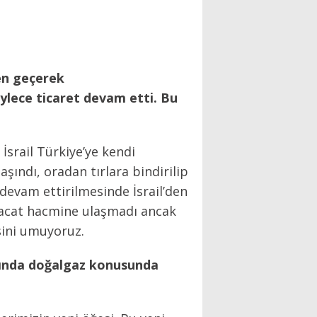
den geçerek
öylece ticaret devam etti. Bu
İsrail Türkiye’ye kendi
aşındı, oradan tırlara bindirilip
 devam ettirilmesinde İsrail’den
hracat hacmine ulaşmadı ancak
esini umuyoruz.
sında doğalgaz konusunda