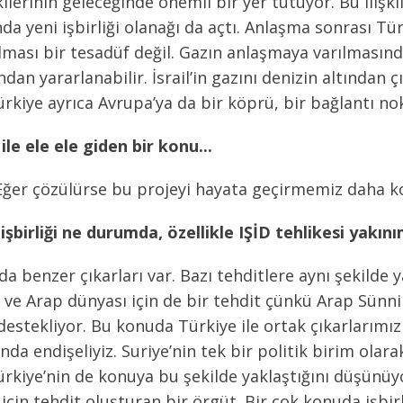
kilerinin geleceğinde önemli bir yer tutuyor. Bu ilişki
a yeni işbirliği olanağı da açtı. Anlaşma sonrası Türki
lması bir tesadüf değil. Gazın anlaşmaya varılmasınd
an yararlanabilir. İsrail’in gazını denizin altından 
 Türkiye ayrıca Avrupa’ya da bir köprü, bir bağlantı no
le ele ele giden bir konu...
ğer çözülürse bu projeyi hayata geçirmemiz daha ko
 işbirliği ne durumda, özellikle IŞİD tehlikesi yakı
da benzer çıkarları var. Bazı tehditlere aynı şekilde ya
e ve Arap dünyası için de bir tehdit çünkü Arap Sünni
destekliyor. Bu konuda Türkiye ile ortak çıkarlarımız 
da endişeliyiz. Suriye’nin tek bir politik birim olara
Türkiye’nin de konuya bu şekilde yaklaştığını düşünüy
ke için tehdit oluşturan bir örgüt. Bir çok konuda işbi