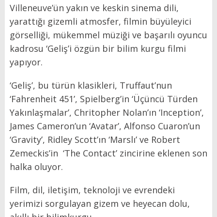
Villeneuve’ün yakın ve keskin sinema dili,
yarattığı gizemli atmosfer, filmin büyüleyici
görselliği, mükemmel müziği ve başarılı oyuncu
kadrosu ‘Geliş’i özgün bir bilim kurgu filmi
yapıyor.
‘Geliş’, bu türün klasikleri, Truffaut’nun
‘Fahrenheit 451’, Spielberg’in ‘Üçüncü Türden
Yakınlaşmalar’, Chritopher Nolan’ın ‘Inception’,
James Cameron’un ‘Avatar’, Alfonso Cuaron’un
‘Gravity’, Ridley Scott’ın ‘Marslı’ ve Robert
Zemeckis’in ‘The Contact’ zincirine eklenen son
halka oluyor.
Film, dil, iletişim, teknoloji ve evrendeki
yerimizi sorgulayan gizem ve heyecan dolu,
akıllı bir bilimkurgu.