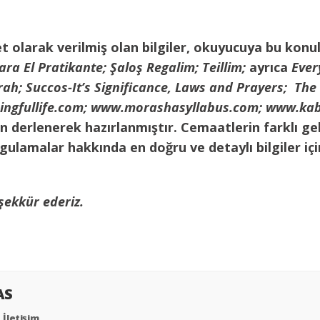
et olarak verilmiş olan bilgiler, okuyucuya bu konu
ara El Pratikante; Şaloş Regalim; Teillim;
ayrıca
Every
rah; Succos-It’s Significance, Laws and Prayers; Th
ngfullife.com; www.morashasyllabus.com; www.kabb
en derlenerek hazırlanmıştır. Cemaatlerin farklı g
uygulamalar hakkında en doğru ve detaylı bilgiler iç
eşekkür ederiz.
AS
İletişim