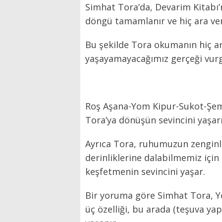
Simhat Tora’da, Devarim Kitabı’
döngü tamamlanır ve hiç ara ver
Bu şekilde Tora okumanın hiç ar
yaşayamayacağımız gerçeği vurgul
Roş Aşana-Yom Kipur-Sukot-Şemi
Tora’ya dönüşün sevincini yaşarı
Ayrıca Tora, ruhumuzun zenginliğ
derinliklerine dalabilmemiz için
keşfetmenin sevincini yaşar.
Bir yoruma göre Simhat Tora, Y
üç özelliği, bu arada (teşuva ya