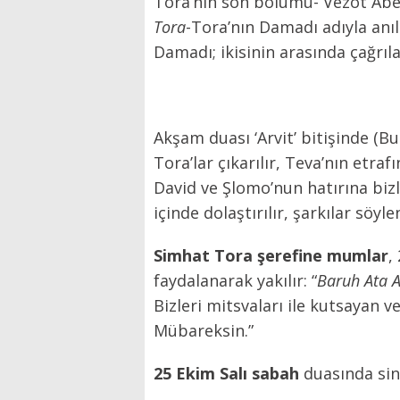
Tora’nın son bölümü- Vezot Aber
Tora
-Tora’nın Damadı adıyla anıl
Damadı; ikisinin arasında çağrı
Akşam duası ‘Arvit’ bitişinde (B
Tora’lar çıkarılır, Teva’nın etraf
David ve Şlomo’nun hatırına bizl
içinde dolaştırılır, şarkılar söy
Simhat Tora şerefine mumlar
,
faydalanarak yakılır: “
Baruh Ata A
Bizleri mitsvaları ile kutsayan 
Mübareksin.”
25 Ekim Salı sabah
duasında sin