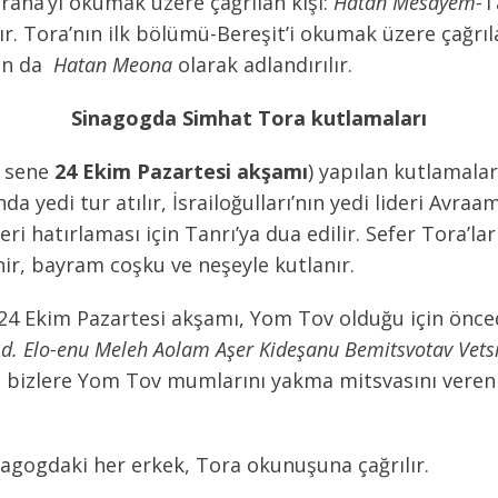
aha’yı okumak üzere çağrılan kişi:
Hatan Mesayem-
T
ır. Tora’nın ilk bölümü-Bereşit’i okumak üzere çağrıla
lan da
Hatan Meona
olarak adlandırılır.
Sinagogda Simhat Tora kutlamaları
u sene
24 Ekim Pazartesi akşamı
) yapılan kutlamala
ında yedi tur atılır, İsrailoğulları’nın yedi lideri Avr
eri hatırlaması için Tanrı’ya dua edilir. Sefer Tora’l
lenir, bayram coşku ve neşeyle kutlanır.
 24 Ekim Pazartesi akşamı, Yom Tov olduğu için önce
d. Elo-enu Meleh Aolam Aşer Kideşanu Bemitsvotav Vets
ve bizlere Yom Tov mumlarını yakma mitsvasını veren 
agogdaki her erkek, Tora okunuşuna çağrılır.