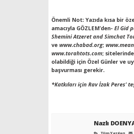
Önemli Not: Yazıda kısa bir öz
amacıyla GÖZLEM’den-
El Gid p
Shemini Atzeret and Simchat To
ve
www.chabad.org
;
www.meani
www.torahtots.com
; sitelerind
olabildiği için Özel Günler ve 
başvurması gerekir.
*Katkıları için Rav İzak Peres’ t
Nazlı DOENY
Tüm Yazıları