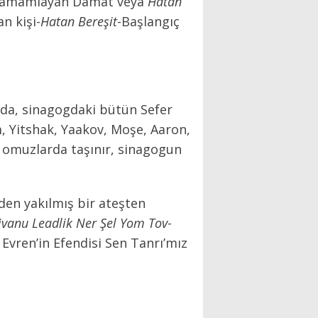
amamlayan Damat veya
Hatan
n kişi-
Hatan Bereşit
-Başlangıç
rda, sinagogdaki bütün Sefer
aam, Yitshak, Yaakov, Moşe, Aaron,
ar omuzlarda taşınır, sinagogun
den yakılmış bir ateşten
ivanu Leadlik Ner Şel Yom Tov
-
Evren’in Efendisi Sen Tanrı’mız