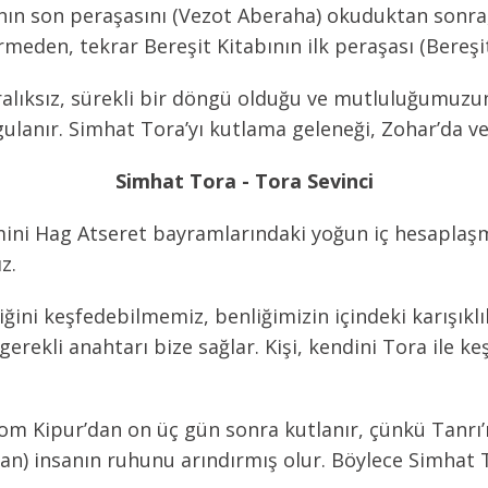
nın son peraşasını (Vezot Aberaha) okuduktan sonra, 
meden, tekrar Bereşit Kitabının ilk peraşası (Bereşi
alıksız, sürekli bir döngü olduğu ve mutluluğumuzun
anır. Simhat Tora’yı kutlama geleneği, Zohar’da ve 
Simhat Tora - Tora Sevinci
ni Hag Atseret bayramlarındaki yoğun iç hesaplaşm
z.
ini keşfedebilmemiz, benliğimizin içindeki karışıklı
 gerekli anahtarı bize sağlar. Kişi, kendini Tora ile 
om Kipur’dan on üç gün sonra kutlanır, çünkü Tanrı
pan) insanın ruhunu arındırmış olur. Böylece Simhat To