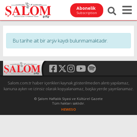
Abonelik
Subscription
Bu tarihe ait bir arşiv kaydı bulunmamaktadır.
Salom.com.tr haber içerikleri kaynak gösterilmeden alıntı yapılamaz,
kanuna aykırı ve izinsiz olarak kopyalanamaz, başka yerde yayınlanamaz.
© Şalom Haftalık Siyasi ve Kültürel Gazete
Tüm hakları saklıdır.
HEWESO