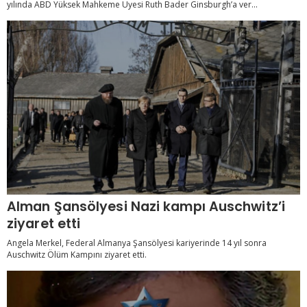
yılında ABD Yüksek Mahkeme Üyesi Ruth Bader Ginsburgh’a ver...
Alman Şansölyesi Nazi kampı Auschwitz’i
ziyaret etti
Angela Merkel, Federal Almanya Şansölyesi kariyerinde 14 yıl sonra
Auschwitz Ölüm Kampını ziyaret etti.