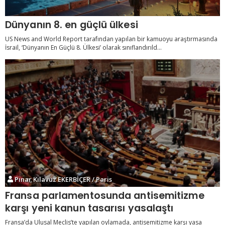
Dünyanın 8. en güçlü ülkesi
US News and World Report tarafından yapılan bir kamuoyu araştırmasında
İsrail, ‘Dünyanın En Güçlü 8. Ülkesi’ olarak sınıflandırıld...
Pınar Kılavuz EKERBİÇER / Paris
Fransa parlamentosunda antisemitizme
karşı yeni kanun tasarısı yasalaştı
Fransa’da Ulusal Meclis’te yapılan oylamada, antisemitizme karşı yasa