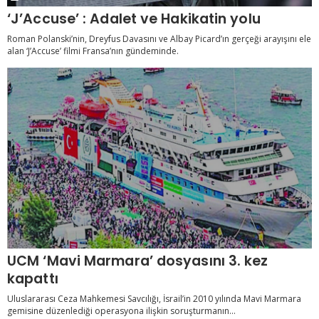
‘J’Accuse’ : Adalet ve Hakikatin yolu
Roman Polanski’nin, Dreyfus Davasını ve Albay Picard’ın gerçeği arayışını ele
alan ‘J’Accuse’ filmi Fransa’nın gündeminde.
UCM ‘Mavi Marmara’ dosyasını 3. kez
kapattı
Uluslararası Ceza Mahkemesi Savcılığı, İsrail’in 2010 yılında Mavi Marmara
gemisine düzenlediği operasyona ilişkin soruşturmanın...