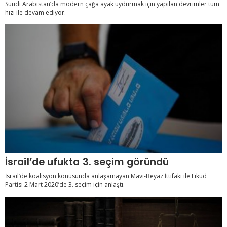
Suudi Arabistan’da modern çağa ayak uydurmak için yapılan devrimler tüm
hızı ile devam ediyor.
İsrail’de ufukta 3. seçim göründü
İsrail’de koalisyon konusunda anlaşamayan Mavi-Beyaz İttifakı ile Likud
Partisi 2 Mart 2020’de 3. seçim için anlaştı.