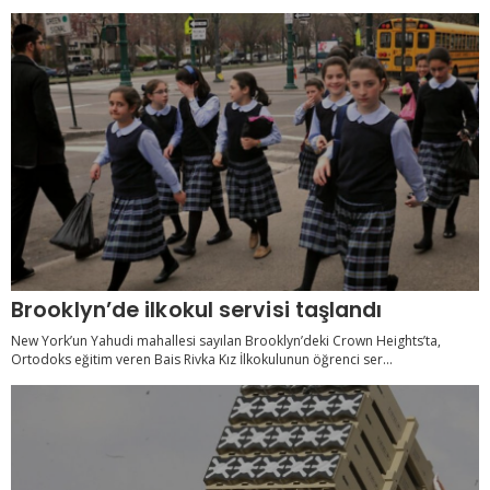
Brooklyn’de ilkokul servisi taşlandı
New York’un Yahudi mahallesi sayılan Brooklyn’deki Crown Heights’ta,
Ortodoks eğitim veren Bais Rivka Kız İlkokulunun öğrenci ser...