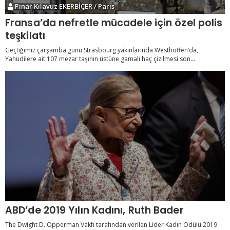
Pınar Kılavuz EKERBİÇER / Paris
Fransa’da nefretle mücadele için özel polis
teşkilatı
Geçtiğimiz çarşamba günü Strasbourg yakınlarında Westhoffen’da,
Yahudilere ait 107 mezar taşının üstüne gamalı haç çizilmesi son...
ABD’de 2019 Yılın Kadını, Ruth Bader
The Dwight D. Opperman Vakfı tarafından verilen Lider Kadın Ödülü 2019