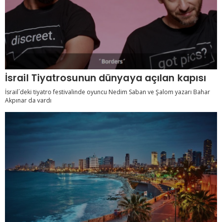
İsrail Tiyatrosunun dünyaya açılan kapısı
İsrail´deki tiyatro festivalinde oyuncu Nedim Saban ve Şalom yazarı Bahar
Akpınar da vardı