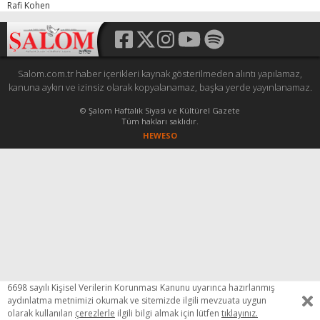
Rafi Kohen
Salom.com.tr haber içerikleri kaynak gösterilmeden alıntı yapılamaz,
kanuna aykırı ve izinsiz olarak kopyalanamaz, başka yerde yayınlanamaz.
© Şalom Haftalık Siyasi ve Kültürel Gazete
Tüm hakları saklıdır.
HEWESO
6698 sayılı Kişisel Verilerin Korunması Kanunu uyarınca hazırlanmış
aydınlatma metnimizi okumak ve sitemizde ilgili mevzuata uygun
olarak kullanılan
çerezlerle
ilgili bilgi almak için lütfen
tıklayınız.