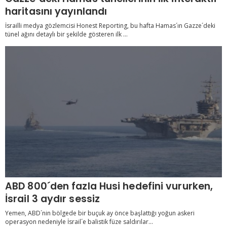
haritasını yayınlandı
İsrailli medya gözlemcisi Honest Reporting, bu hafta Hamas´ın Gazze´deki
tünel ağını detaylı bir şekilde gösteren ilk ...
ABD 800´den fazla Husi hedefini vururken,
İsrail 3 aydır sessiz
Yemen, ABD´nin bölgede bir buçuk ay önce başlattığı yoğun askeri
operasyon nedeniyle İsrail´e balistik füze saldırılar...