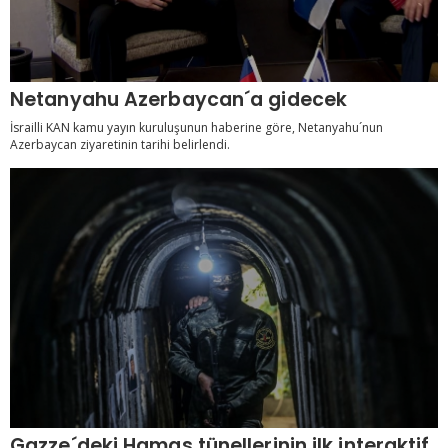
Netanyahu Azerbaycan´a gidecek
İsrailli KAN kamu yayın kuruluşunun haberine göre, Netanyahu´nun
Azerbaycan ziyaretinin tarihi belirlendi.
Gazze´deki Hamas tünellerinin ilk interaktif