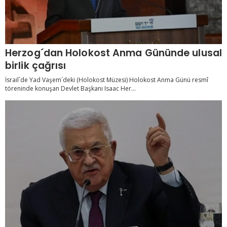
Herzog´dan Holokost Anma Gününde ulusal
birlik çağrısı
İsrail´de Yad Vaşem´deki (Holokost Müzesi) Holokost Anma Günü resmî
töreninde konuşan Devlet Başkanı Isaac Her...