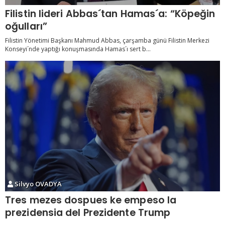
Filistin lideri Abbas´tan Hamas´a: “Köpeğin
oğulları”
Filistin Yönetimi Başkanı Mahmud Abbas, çarşamba günü Filistin Merkezi
Konseyi´nde yaptığı konuşmasında Hamas´ı sert b...
Silvyo OVADYA
Tres mezes dospues ke empeso la
prezidensia del Prezidente Trump