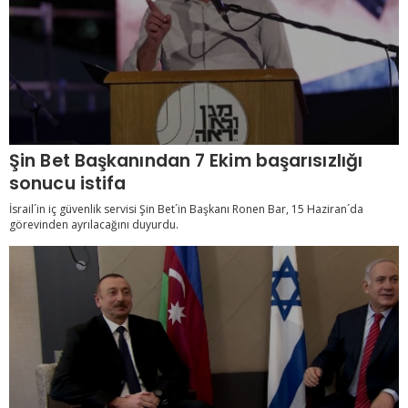
Şin Bet Başkanından 7 Ekim başarısızlığı
sonucu istifa
İsrail´in iç güvenlik servisi Şin Bet´in Başkanı Ronen Bar, 15 Haziran´da
görevinden ayrılacağını duyurdu.