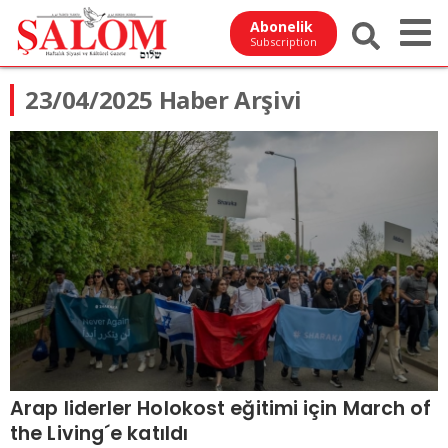
Abonelik
Subscription
23/04/2025 Haber Arşivi
Arap liderler Holokost eğitimi için March of
the Living´e katıldı