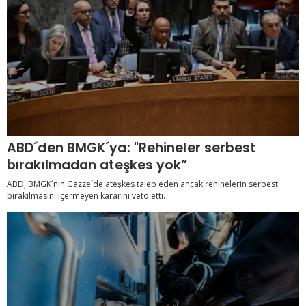
ABD´den BMGK´ya: "Rehineler serbest
bırakılmadan ateşkes yok”
ABD, BMGK´nın Gazze´de ateşkes talep eden ancak rehinelerin serbest
bırakılmasını içermeyen kararını veto etti.