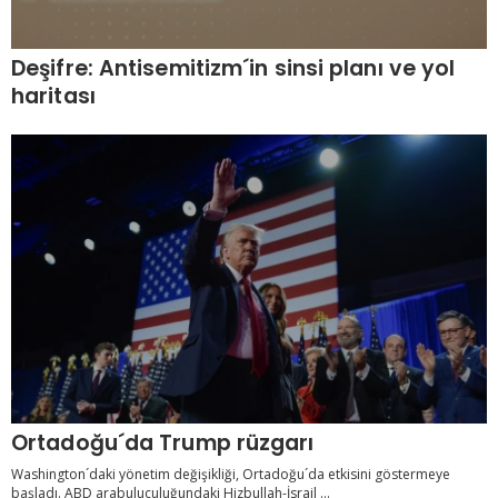
Deşifre: Antisemitizm´in sinsi planı ve yol
haritası
Ortadoğu´da Trump rüzgarı
Washington´daki yönetim değişikliği, Ortadoğu´da etkisini göstermeye
başladı. ABD arabuluculuğundaki Hizbullah-İsrail ...