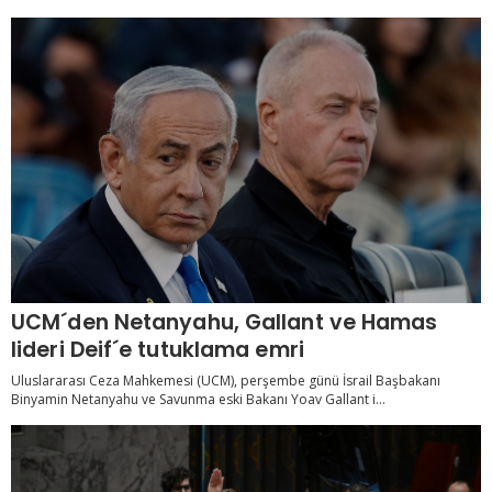
UCM´den Netanyahu, Gallant ve Hamas
lideri Deif´e tutuklama emri
Uluslararası Ceza Mahkemesi (UCM), perşembe günü İsrail Başbakanı
Binyamin Netanyahu ve Savunma eski Bakanı Yoav Gallant i...