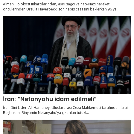
Alman Holokost inkarcılarından, aşırı sağcı ve neo-Nazi hareketi
öncülerinden Ursula Haverbeck, son hapis cezasını beklerken 96 ya...
İran: “Netanyahu idam edilmeli”
İran Dini Lideri Ali Hamaney, Uluslararası Ceza Mahkemesi tarafından İsrail
Başbakanı Binyamin Netanyahu´ya çıkarılan tutukl...