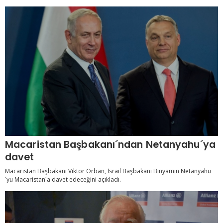
Macaristan Başbakanı´ndan Netanyahu´ya
davet
Macaristan Başbakanı Viktor Orban, İsrail Başbakanı Binyamin Netanyahu
´yu Macaristan´a davet edeceğini açıkladı.