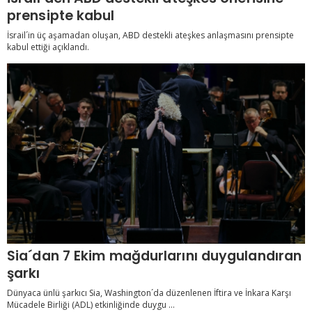
prensipte kabul
İsrail´in üç aşamadan oluşan, ABD destekli ateşkes anlaşmasını prensipte
kabul ettiği açıklandı.
Sia´dan 7 Ekim mağdurlarını duygulandıran
şarkı
Dünyaca ünlü şarkıcı Sia, Washington´da düzenlenen İftira ve İnkara Karşı
Mücadele Birliği (ADL) etkinliğinde duygu ...