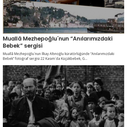
Muallâ Mezhepoğlu´nun “Anılarımızdaki
Bebek” sergisi
Muallâ Mezhepoğlu´nun İlkay Altınoğlu küratörlüğünde “Anılarımızdaki
Bebek” fotoğraf sergisi 22 Kasım´da Küçükbebek, G...