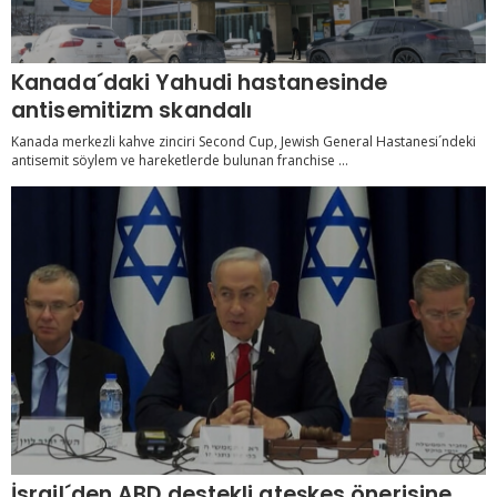
Kanada´daki Yahudi hastanesinde
antisemitizm skandalı
Kanada merkezli kahve zinciri Second Cup, Jewish General Hastanesi´ndeki
antisemit söylem ve hareketlerde bulunan franchise ...
İsrail´den ABD destekli ateşkes önerisine