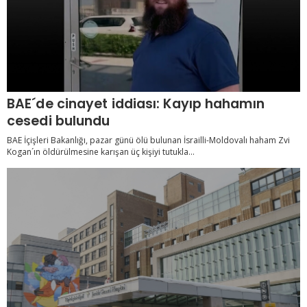
BAE´de cinayet iddiası: Kayıp hahamın
cesedi bulundu
BAE İçişleri Bakanlığı, pazar günü ölü bulunan İsrailli-Moldovalı haham Zvi
Kogan´ın öldürülmesine karışan üç kişiyi tutukla...