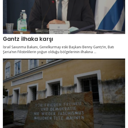
Gantz ilhaka karşı
İsrail Savunma Bakanı, Genelkurmay eski Başkanı Benny Gantz’ın, Batı
Şeria’nın Filistinlilerin yoğun olduğu bölgelerinin ilhakına ...