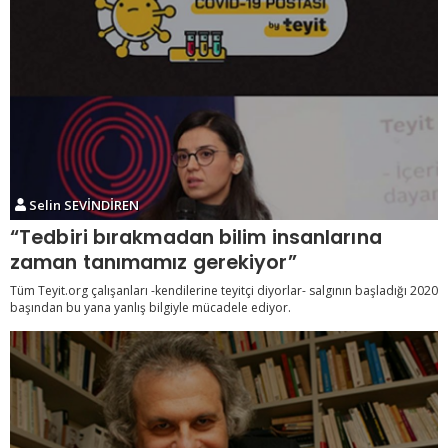
Selin SEVİNDİREN
“Tedbiri bırakmadan bilim insanlarına
zaman tanımamız gerekiyor”
Tüm Teyit.org çalışanları -kendilerine teyitçi diyorlar- salgının başladığı 2020
başından bu yana yanlış bilgiyle mücadele ediyor.