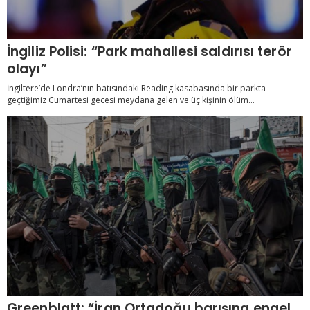
İngiliz Polisi: “Park mahallesi saldırısı terör
olayı”
İngiltere’de Londra’nın batısındaki Reading kasabasında bir parkta
geçtiğimiz Cumartesi gecesi meydana gelen ve üç kişinin ölüm...
Greenblatt: “İran Ortadoğu barışına engel