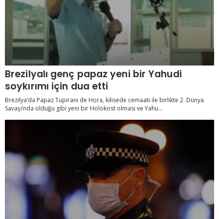
Brezilyalı genç papaz yeni bir Yahudi
soykırımı için dua etti
Brezilya’da Papaz Tupirani de Hora, kilisede cemaati ile birlikte 2. Dünya
Savaşı’nda olduğu gibi yeni bir Holokost olması ve Yahu...