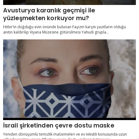
Avusturya karanlık geçmişi ile
yüzleşmekten korkuyor mu?
Hitler’in doğduğu evin önünde bulunan Faşizm karşıtı yazıtların olduğu
anıtın kaldırılıp Viyana Müzesine götürülmesi Yahudi grupla...
İsrail şirketinden çevre dostu maske
Yeniden dönüşümlü temizlik malzemeleri ve ev tekstili konusunda uzun