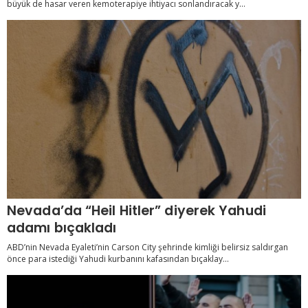
büyük de hasar veren kemoterapiye ihtiyacı sonlandıracak y...
Nevada’da “Heil Hitler” diyerek Yahudi
adamı bıçakladı
ABD’nin Nevada Eyaleti’nin Carson City şehrinde kimliği belirsiz saldırgan
önce para istediği Yahudi kurbanını kafasından bıçaklay...