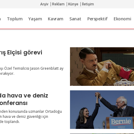
Arşiv
Reklam
Künye
İletişim
a
Toplum
Yaşam
Kavram
Sanat
Perspektif
Ekonomi
ış Elçisi görevi
ı Özel Temsilcisi Jason Greenblatt ay
ırakıyor.
a hava ve deniz
konferansı
inden konusunda uzmanlar Ortadoğu
n hava ve deniz güvenliği için
e toplandı.