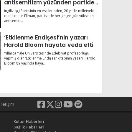
antisemitizm yüzünden partiden
ayrıldı
İngiliz İşçi Partisinin en eskilerinden, 20 yıldır milletvekili
olan Louise Ellman, partisinde her geçen gün yükselen
antisemiti...
‘Etkilenme Endişesi’nin yazarı
Harold Bloom hayata veda etti
Yıllarca Yale Üniversitesinde Edebiyat profesörlüğü
yapmış olan ‘Etkilenme Endişesi’ kitabının yazarı Harold
Bloom 89 yaşında haya...
İletişim
Kültür Haberleri
Sağlık Haberleri