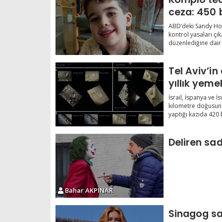
ceza: 450 
ABD’deki Sandy Hoo
kontrol yasaları çı
düzenlediğine dair k
Tel Aviv’i
yıllık yemek
İsrail, İspanya ve İs
kilometre doğusun
yaptığı kazıda 420 bi
Deliren sa
Bahar AKPINAR
Sinagog sal