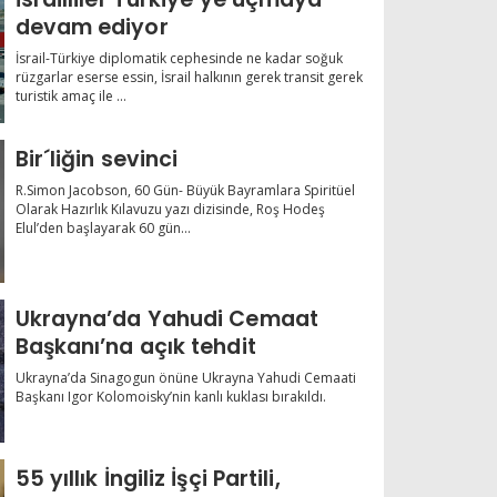
devam ediyor
İsrail-Türkiye diplomatik cephesinde ne kadar soğuk
rüzgarlar eserse essin, İsrail halkının gerek transit gerek
turistik amaç ile ...
Bir´liğin sevinci
R.Simon Jacobson, 60 Gün- Büyük Bayramlara Spiritüel
Olarak Hazırlık Kılavuzu yazı dizisinde, Roş Hodeş
Elul’den başlayarak 60 gün...
Ukrayna’da Yahudi Cemaat
Başkanı’na açık tehdit
Ukrayna’da Sinagogun önüne Ukrayna Yahudi Cemaati
Başkanı Igor Kolomoisky’nin kanlı kuklası bırakıldı.
55 yıllık İngiliz İşçi Partili,