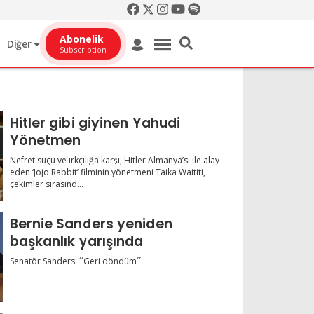
Abonelik
Diğer
Subscription
Hitler gibi giyinen Yahudi
Yönetmen
Nefret suçu ve ırkçılığa karşı, Hitler Almanya’sı ile alay
eden ‘Jojo Rabbit’ filminin yönetmeni Taika Waititi,
çekimler sırasınd...
Bernie Sanders yeniden
başkanlık yarışında
Senatör Sanders: ´´Geri döndüm´´