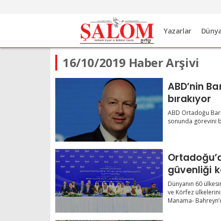
Yazarlar
Düny
16/10/2019 Haber Arşivi
ABD’nin Bar
bırakıyor
ABD Ortadoğu Barış
sonunda görevini b
Ortadoğu’d
güvenliği 
Dünyanın 60 ülkes
ve Körfez ülkelerini
Manama- Bahreyn’d