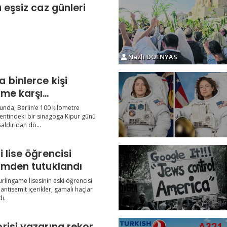
 eşsiz caz günleri
Nazlı DOENYAS
 binlerce kişi
zme karşı
aydı
nda, Berlin’e 100 kilometre
entindeki bir sinagoga Kipur günü
aldırıdan dö...
 lise öğrencisi
zmden tutuklandı
rlingame lisesinin eski öğrencisi
antisemit içerikler, gamalı haçlar
ı.
risi yazarına rekor