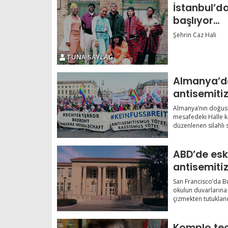
İstanbul’da
başlıyor…
Şehrin Caz Hali
TUNA SAYLAĞ
Almanya’da
antisemiti
sokaklard
Almanya’nın doğusu
mesafedeki Halle k
düzenlenen silahlı s
ABD’de eski
antisemiti
San Francisco’da Bu
okulun duvarlarına 
çizmekten tutukland
Komplo teo