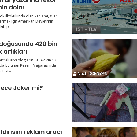
bin dolar
k ilkokulunda olan katliamı, silah
karmak için Amerikan Devleti’nin
itap ...
n doğusunda 420 bin
 artıkları
viçreli arkeologların Tel Aviv’in 12
da bulunan Kesem Mağarası’nda
n yı...
Nazlı DOENYAS
dece Joker mi?
dırısını reklam aracı