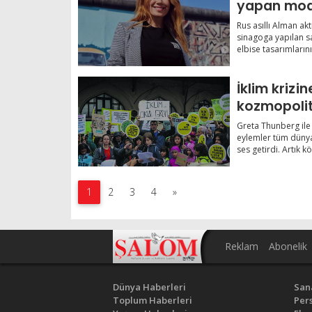
yapan moda
Rus asıllı Alman ak
sinagoga yapılan sa
elbise tasarımlarını 
İklim krizin
kozmopoli
Greta Thunberg ile 
eylemler tüm dünya
ses getirdi. Artık kö
1
2
3
4
»
Reklam
Abonelik
Dünya Haberleri
San
Toplum Haberleri
Pers