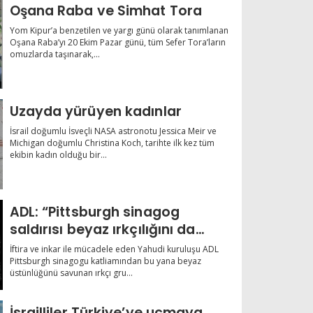
Oşana Raba ve Simhat Tora
Yom Kipur’a benzetilen ve yargı günü olarak tanımlanan
Oşana Raba’yı 20 Ekim Pazar günü, tüm Sefer Tora’ların
omuzlarda taşınarak,...
Uzayda yürüyen kadınlar
İsrail doğumlu İsveçli NASA astronotu Jessica Meir ve
Michigan doğumlu Christina Koch, tarihte ilk kez tüm
ekibin kadın olduğu bir...
ADL: “Pittsburgh sinagog
saldırısı beyaz ırkçılığını da
körükledi”
İftira ve inkar ile mücadele eden Yahudi kuruluşu ADL
Pittsburgh sinagogu katliamından bu yana beyaz
üstünlüğünü savunan ırkçı gru...
İsrailliler Türkiye’ye uçmaya