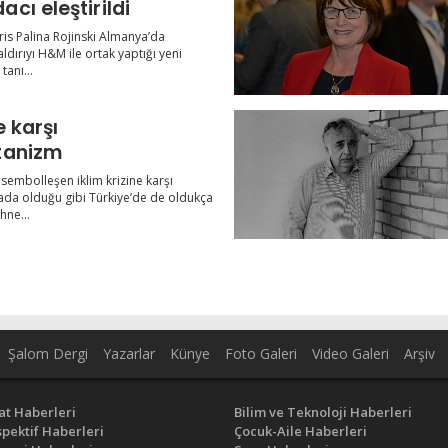
cı eleştirildi
tris Palina Rojinski Almanya’da
ldırıyı H&M ile ortak yaptığı yeni
tanı...
e karşı
tanizm
sembolleşen iklim krizine karşı
da olduğu gibi Türkiye’de de oldukça
hne...
Şalom Dergi
Yazarlar
Künye
Foto Galeri
Video Galeri
Arşiv
at Haberleri
Bilim ve Teknoloji Haberleri
pektif Haberleri
Çocuk-Aile Haberleri