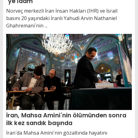
´ye idam
Norveç merkezli İran İnsan Hakları (IHR) ve İsrail
basını 20 yaşındaki İranlı Yahudi Arvin Nathaniel
Ghahremani´nin ...
İran, Mahsa Amini´nin ölümünden sonra
ilk kez sandık başında
İran´da Mahsa Amini´nin gözaltında hayatını