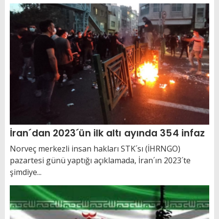
İran´dan 2023´ün ilk altı ayında 354 infaz
Norveç merkezli insan hakları STK´sı (İHRNGO)
pazartesi günü yaptığı açıklamada, İran´ın 2023´te
şimdiye...