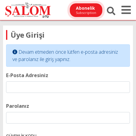
Abonelik
Subscription
Üye Girişi
Devam etmeden önce lütfen e-posta adresiniz
ve parolanız ile giriş yapınız.
E-Posta Adresiniz
Parolanız
GÜVENLİK KODU