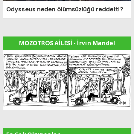
Odysseus neden ölümsüzlüğü reddetti?
MOZOTROS AİLESİ - İrvin Mandel