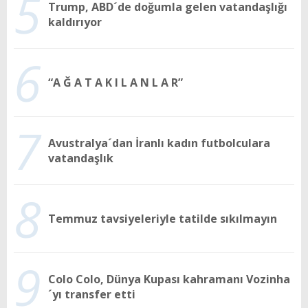
5
Trump, ABD´de doğumla gelen vatandaşlığı
kaldırıyor
6
“A Ğ A T A K I L A N L A R”
7
Avustralya´dan İranlı kadın futbolculara
vatandaşlık
8
Temmuz tavsiyeleriyle tatilde sıkılmayın
9
Colo Colo, Dünya Kupası kahramanı Vozinha
´yı transfer etti