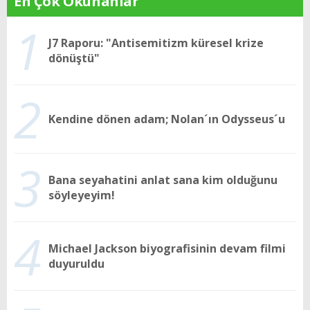
En Çok Okunanlar
1
J7 Raporu: "Antisemitizm küresel krize
dönüştü"
2
Kendine dönen adam; Nolan´ın Odysseus´u
3
Bana seyahatini anlat sana kim olduğunu
söyleyeyim!
4
Michael Jackson biyografisinin devam filmi
duyuruldu