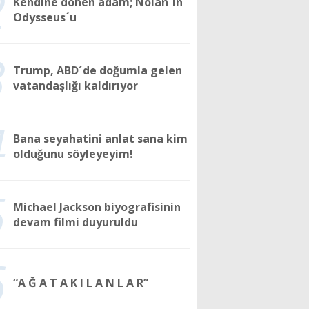
2
Kendine dönen adam; Nolan´ın
Odysseus´u
3
Trump, ABD´de doğumla gelen
vatandaşlığı kaldırıyor
4
Bana seyahatini anlat sana kim
olduğunu söyleyeyim!
5
Michael Jackson biyografisinin
devam filmi duyuruldu
6
“A Ğ A T A K I L A N L A R”