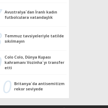
7
Avustralya´dan İranlı kadın
futbolculara vatandaşlık
8
Temmuz tavsiyeleriyle tatilde
sıkılmayın
9
Colo Colo, Dünya Kupası
kahramanı Vozinha´yı transfer
etti
10
Britanya´da antisemitizm
rekor seviyede