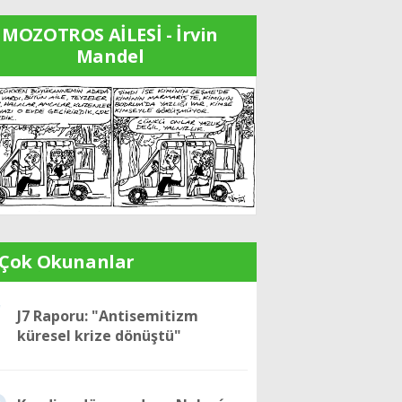
MOZOTROS AİLESİ - İrvin
Mandel
 Çok Okunanlar
1
J7 Raporu: "Antisemitizm
küresel krize dönüştü"