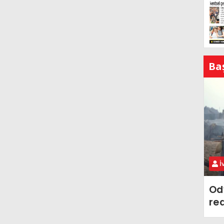
Ba
İ
Od
re