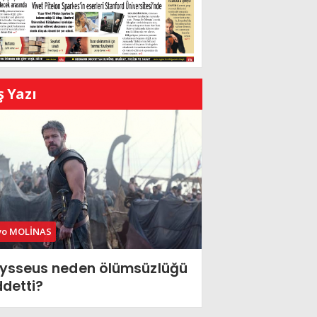
ş Yazı
vo MOLİNAS
ysseus neden ölümsüzlüğü
ddetti?