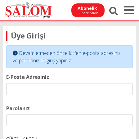
Abonelik
Subscription
Üye Girişi
Devam etmeden önce lütfen e-posta adresiniz
ve parolanız ile giriş yapınız.
E-Posta Adresiniz
Parolanız
GÜVENLİK KODU