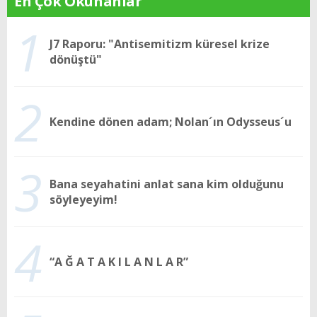
En Çok Okunanlar
1
J7 Raporu: "Antisemitizm küresel krize
dönüştü"
2
Kendine dönen adam; Nolan´ın Odysseus´u
3
Bana seyahatini anlat sana kim olduğunu
söyleyeyim!
4
“A Ğ A T A K I L A N L A R”