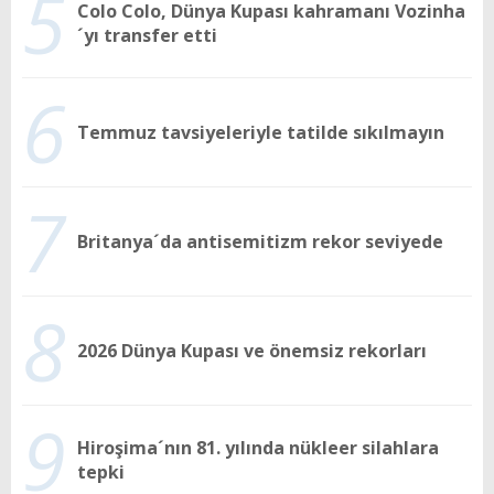
5
Colo Colo, Dünya Kupası kahramanı Vozinha
´yı transfer etti
6
Temmuz tavsiyeleriyle tatilde sıkılmayın
7
Britanya´da antisemitizm rekor seviyede
8
2026 Dünya Kupası ve önemsiz rekorları
9
Hiroşima´nın 81. yılında nükleer silahlara
tepki