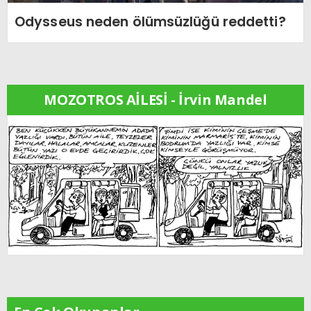
Odysseus neden ölümsüzlüğü reddetti?
MOZOTROS AİLESİ - İrvin Mandel