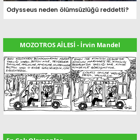
Odysseus neden ölümsüzlüğü reddetti?
MOZOTROS AİLESİ - İrvin Mandel