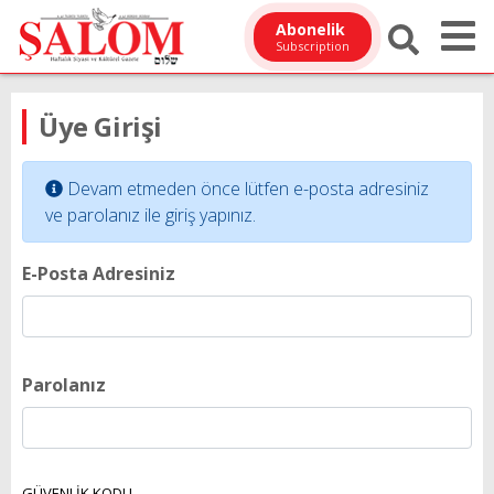
Abonelik
Subscription
Üye Girişi
Devam etmeden önce lütfen e-posta adresiniz
ve parolanız ile giriş yapınız.
E-Posta Adresiniz
Parolanız
GÜVENLİK KODU