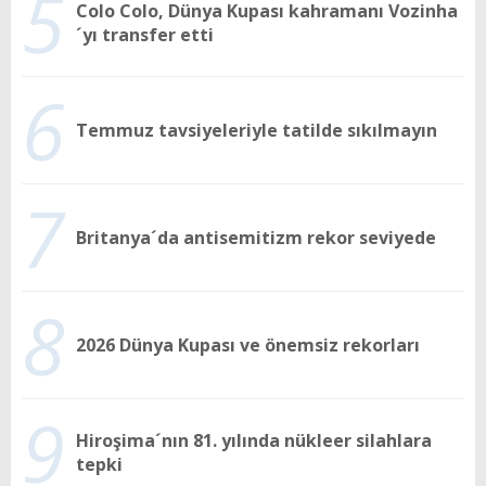
5
Colo Colo, Dünya Kupası kahramanı Vozinha
´yı transfer etti
6
Temmuz tavsiyeleriyle tatilde sıkılmayın
7
Britanya´da antisemitizm rekor seviyede
8
2026 Dünya Kupası ve önemsiz rekorları
9
Hiroşima´nın 81. yılında nükleer silahlara
tepki