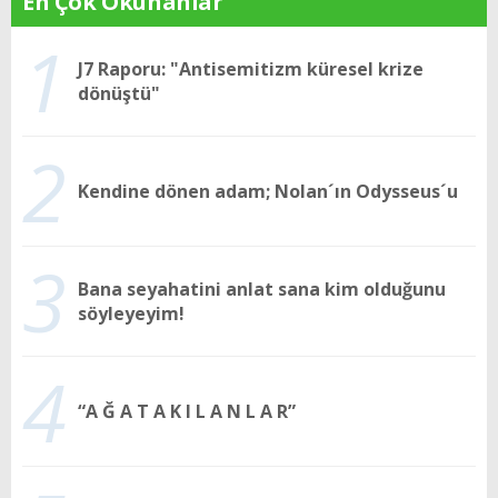
En Çok Okunanlar
1
J7 Raporu: "Antisemitizm küresel krize
dönüştü"
2
Kendine dönen adam; Nolan´ın Odysseus´u
3
Bana seyahatini anlat sana kim olduğunu
söyleyeyim!
4
“A Ğ A T A K I L A N L A R”