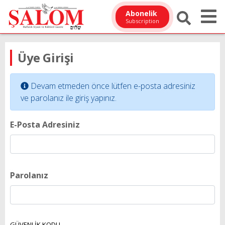
Abonelik
Subscription
Üye Girişi
Devam etmeden önce lütfen e-posta adresiniz
ve parolanız ile giriş yapınız.
E-Posta Adresiniz
Parolanız
GÜVENLİK KODU