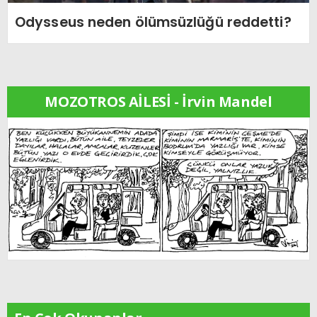
Odysseus neden ölümsüzlüğü reddetti?
MOZOTROS AİLESİ - İrvin Mandel