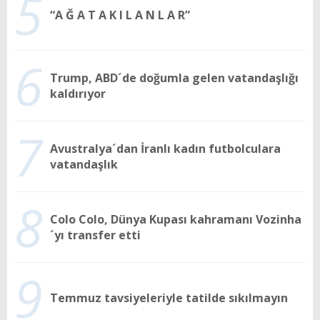
5
“A Ğ A T A K I L A N L A R”
6
Trump, ABD´de doğumla gelen vatandaşlığı
kaldırıyor
7
Avustralya´dan İranlı kadın futbolculara
vatandaşlık
8
Colo Colo, Dünya Kupası kahramanı Vozinha
´yı transfer etti
9
Temmuz tavsiyeleriyle tatilde sıkılmayın