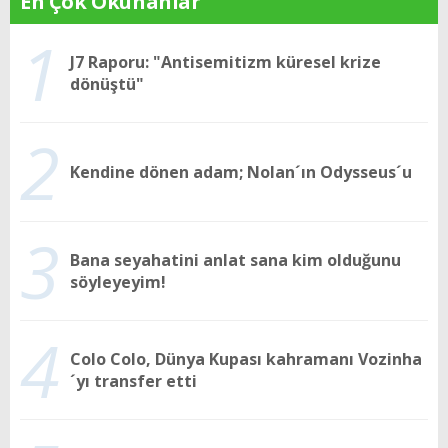
En Çok Okunanlar
1
J7 Raporu: "Antisemitizm küresel krize
dönüştü"
2
Kendine dönen adam; Nolan´ın Odysseus´u
3
Bana seyahatini anlat sana kim olduğunu
söyleyeyim!
4
Colo Colo, Dünya Kupası kahramanı Vozinha
´yı transfer etti