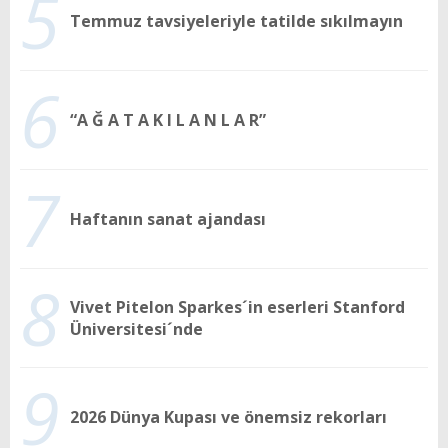
5
Temmuz tavsiyeleriyle tatilde sıkılmayın
6
“A Ğ A T A K I L A N L A R”
7
Haftanın sanat ajandası
8
Vivet Pitelon Sparkes´in eserleri Stanford
Üniversitesi´nde
9
2026 Dünya Kupası ve önemsiz rekorları