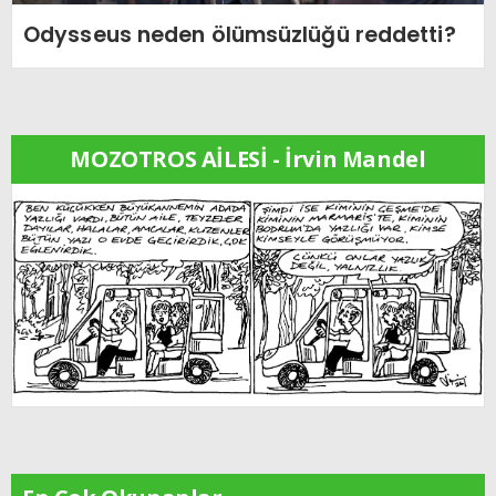
Odysseus neden ölümsüzlüğü reddetti?
MOZOTROS AİLESİ - İrvin Mandel