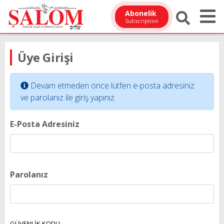
Abonelik
Subscription
Üye Girişi
Devam etmeden önce lütfen e-posta adresiniz
ve parolanız ile giriş yapınız.
E-Posta Adresiniz
Parolanız
GÜVENLİK KODU