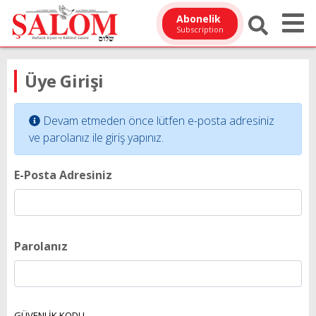
Abonelik
Subscription
Üye Girişi
Devam etmeden önce lütfen e-posta adresiniz
ve parolanız ile giriş yapınız.
E-Posta Adresiniz
Parolanız
GÜVENLİK KODU