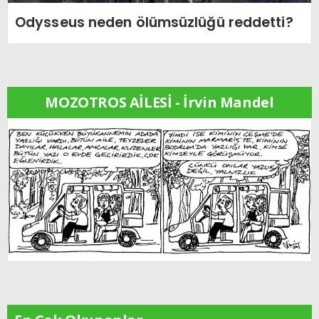
Odysseus neden ölümsüzlüğü reddetti?
MOZOTROS AİLESİ - İrvin Mandel