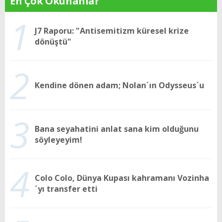
En Çok Okunanlar
1
J7 Raporu: "Antisemitizm küresel krize
dönüştü"
2
Kendine dönen adam; Nolan´ın Odysseus´u
3
Bana seyahatini anlat sana kim olduğunu
söyleyeyim!
4
Colo Colo, Dünya Kupası kahramanı Vozinha
´yı transfer etti