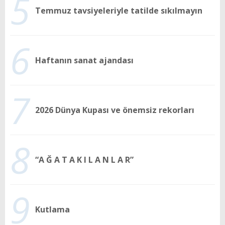
5
Temmuz tavsiyeleriyle tatilde sıkılmayın
6
Haftanın sanat ajandası
7
2026 Dünya Kupası ve önemsiz rekorları
8
“A Ğ A T A K I L A N L A R”
9
Kutlama