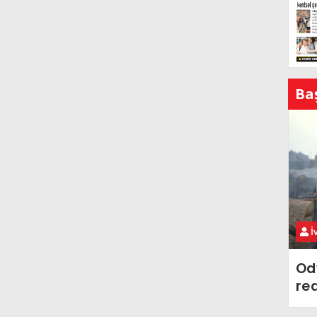
Ba
İ
Od
re