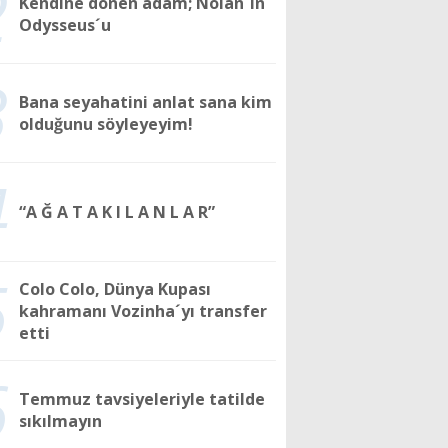
2
Kendine dönen adam; Nolan´ın
Odysseus´u
3
Bana seyahatini anlat sana kim
olduğunu söyleyeyim!
4
“A Ğ A T A K I L A N L A R”
5
Colo Colo, Dünya Kupası
kahramanı Vozinha´yı transfer
etti
6
Temmuz tavsiyeleriyle tatilde
sıkılmayın