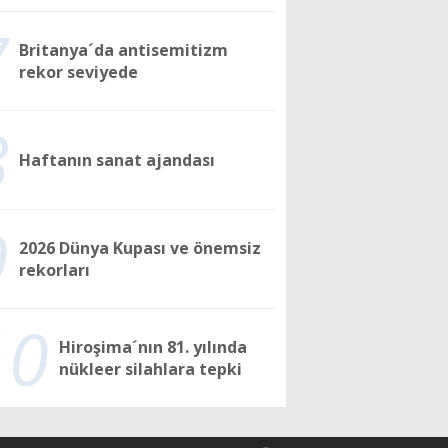
7
Britanya´da antisemitizm
rekor seviyede
8
Haftanın sanat ajandası
9
2026 Dünya Kupası ve önemsiz
rekorları
10
Hiroşima´nın 81. yılında
nükleer silahlara tepki