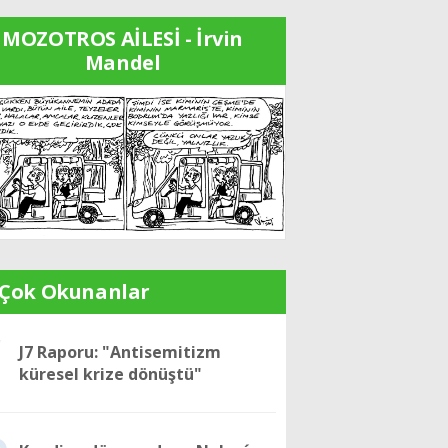
MOZOTROS AİLESİ - İrvin
Mandel
 Çok Okunanlar
1
J7 Raporu: "Antisemitizm
küresel krize dönüştü"