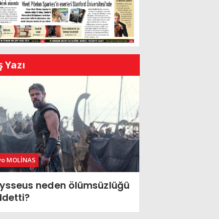
ş Yazı
vo MOLİNAS
ysseus neden ölümsüzlüğü
ddetti?