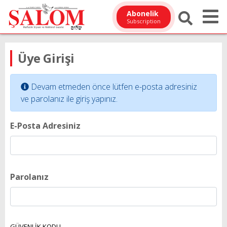
Abonelik
Subscription
Üye Girişi
Devam etmeden önce lütfen e-posta adresiniz
ve parolanız ile giriş yapınız.
E-Posta Adresiniz
Parolanız
GÜVENLİK KODU