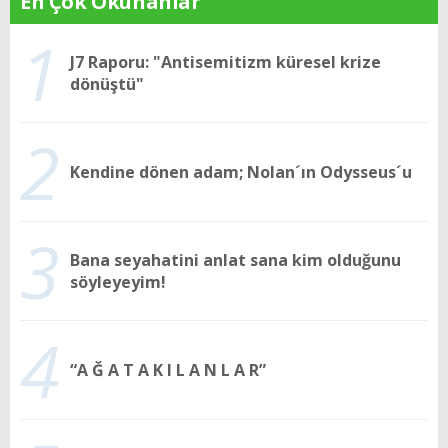
En Çok Okunanlar
1
J7 Raporu: "Antisemitizm küresel krize
dönüştü"
2
Kendine dönen adam; Nolan´ın Odysseus´u
3
Bana seyahatini anlat sana kim olduğunu
söyleyeyim!
4
“A Ğ A T A K I L A N L A R”