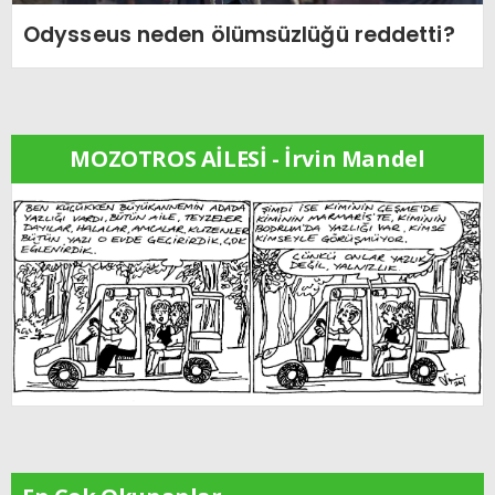
Odysseus neden ölümsüzlüğü reddetti?
MOZOTROS AİLESİ - İrvin Mandel