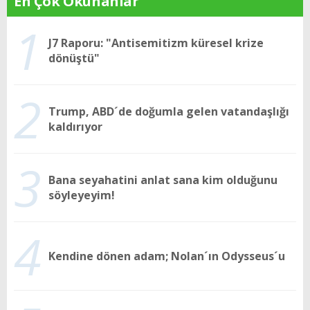
En Çok Okunanlar
1
J7 Raporu: "Antisemitizm küresel krize
dönüştü"
2
Trump, ABD´de doğumla gelen vatandaşlığı
kaldırıyor
3
Bana seyahatini anlat sana kim olduğunu
söyleyeyim!
4
Kendine dönen adam; Nolan´ın Odysseus´u