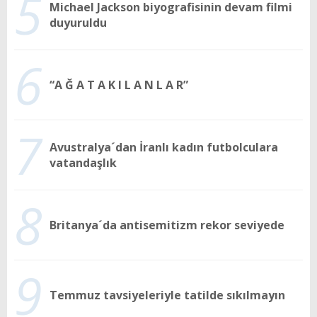
5
Michael Jackson biyografisinin devam filmi
duyuruldu
6
“A Ğ A T A K I L A N L A R”
7
Avustralya´dan İranlı kadın futbolculara
vatandaşlık
8
Britanya´da antisemitizm rekor seviyede
9
Temmuz tavsiyeleriyle tatilde sıkılmayın