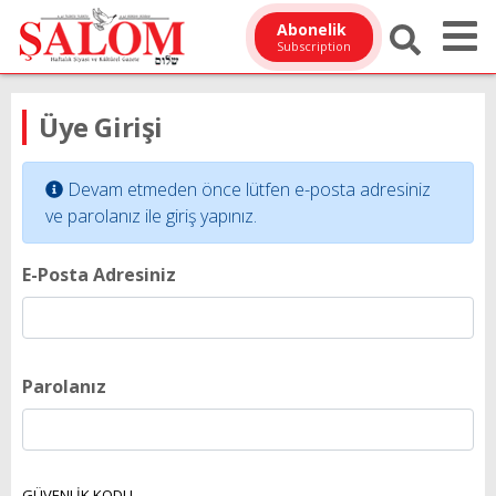
Abonelik
Subscription
Üye Girişi
Devam etmeden önce lütfen e-posta adresiniz
ve parolanız ile giriş yapınız.
E-Posta Adresiniz
Parolanız
GÜVENLİK KODU