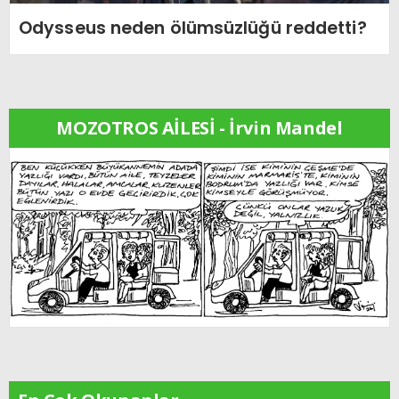
Odysseus neden ölümsüzlüğü reddetti?
MOZOTROS AİLESİ - İrvin Mandel