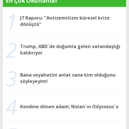
En Çok Okunanlar
1
J7 Raporu: "Antisemitizm küresel krize
dönüştü"
2
Trump, ABD´de doğumla gelen vatandaşlığı
kaldırıyor
3
Bana seyahatini anlat sana kim olduğunu
söyleyeyim!
4
Kendine dönen adam; Nolan´ın Odysseus´u