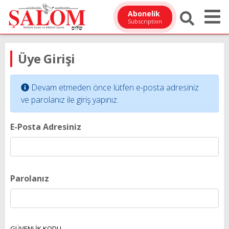
Abonelik
Subscription
Üye Girişi
Devam etmeden önce lütfen e-posta adresiniz
ve parolanız ile giriş yapınız.
E-Posta Adresiniz
Parolanız
GÜVENLİK KODU