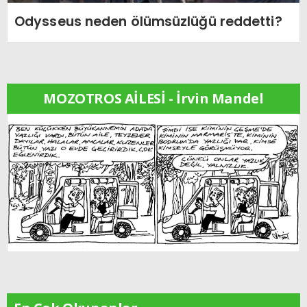
Odysseus neden ölümsüzlüğü reddetti?
MOZOTROS AİLESİ - İrvin Mandel