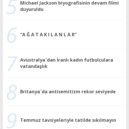
5
Michael Jackson biyografisinin devam filmi
duyuruldu
6
“A Ğ A T A K I L A N L A R”
7
Avustralya´dan İranlı kadın futbolculara
vatandaşlık
8
Britanya´da antisemitizm rekor seviyede
9
Temmuz tavsiyeleriyle tatilde sıkılmayın