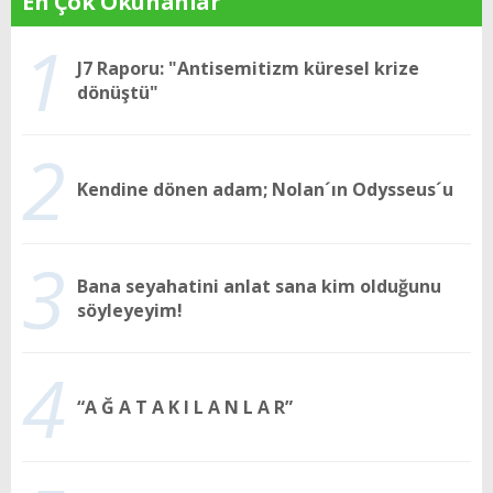
En Çok Okunanlar
1
J7 Raporu: "Antisemitizm küresel krize
dönüştü"
2
Kendine dönen adam; Nolan´ın Odysseus´u
3
Bana seyahatini anlat sana kim olduğunu
söyleyeyim!
4
“A Ğ A T A K I L A N L A R”