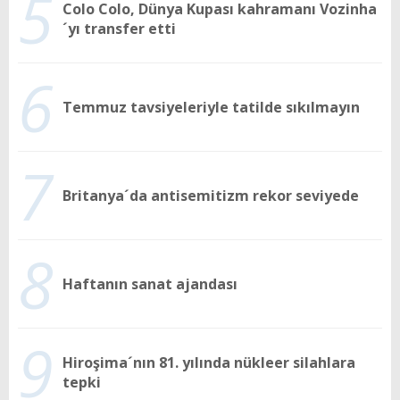
5
Colo Colo, Dünya Kupası kahramanı Vozinha
´yı transfer etti
6
Temmuz tavsiyeleriyle tatilde sıkılmayın
7
Britanya´da antisemitizm rekor seviyede
8
Haftanın sanat ajandası
9
Hiroşima´nın 81. yılında nükleer silahlara
tepki