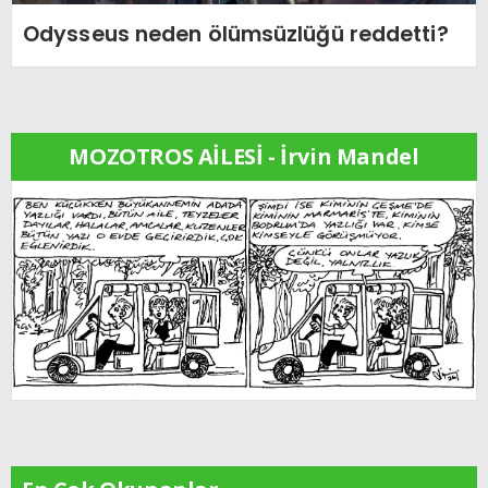
Odysseus neden ölümsüzlüğü reddetti?
MOZOTROS AİLESİ - İrvin Mandel