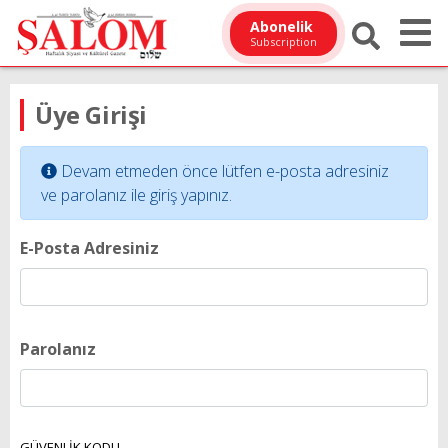
Abonelik
Subscription
Üye Girişi
Devam etmeden önce lütfen e-posta adresiniz
ve parolanız ile giriş yapınız.
E-Posta Adresiniz
Parolanız
GÜVENLİK KODU