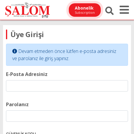
Abonelik
Subscription
Üye Girişi
Devam etmeden önce lütfen e-posta adresiniz
ve parolanız ile giriş yapınız.
E-Posta Adresiniz
Parolanız
GÜVENLİK KODU