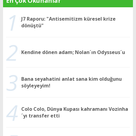
En Çok Okunanlar
1
J7 Raporu: "Antisemitizm küresel krize
dönüştü"
2
Kendine dönen adam; Nolan´ın Odysseus´u
3
Bana seyahatini anlat sana kim olduğunu
söyleyeyim!
4
Colo Colo, Dünya Kupası kahramanı Vozinha
´yı transfer etti