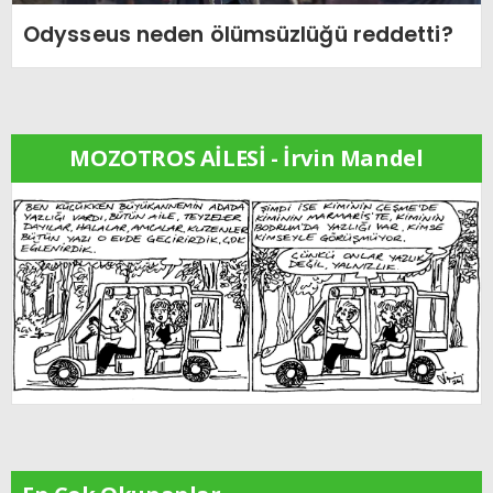
Odysseus neden ölümsüzlüğü reddetti?
MOZOTROS AİLESİ - İrvin Mandel