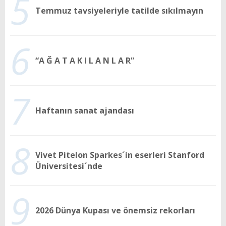
5
Temmuz tavsiyeleriyle tatilde sıkılmayın
6
“A Ğ A T A K I L A N L A R”
7
Haftanın sanat ajandası
8
Vivet Pitelon Sparkes´in eserleri Stanford
Üniversitesi´nde
9
2026 Dünya Kupası ve önemsiz rekorları