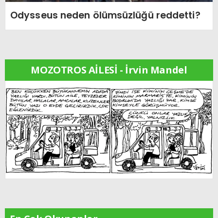
Odysseus neden ölümsüzlüğü reddetti?
MOZOTROS AİLESİ - İrvin Mandel