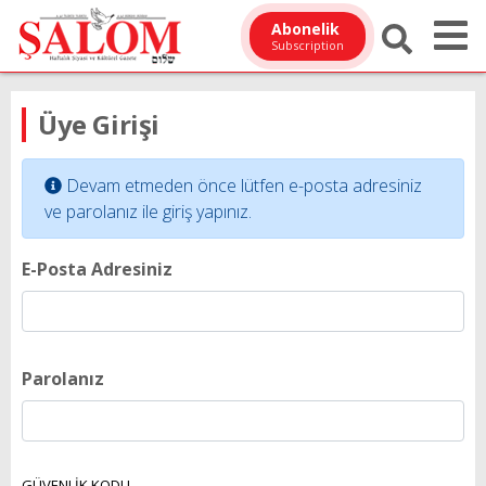
Abonelik
Subscription
Üye Girişi
Devam etmeden önce lütfen e-posta adresiniz
ve parolanız ile giriş yapınız.
E-Posta Adresiniz
Parolanız
GÜVENLİK KODU