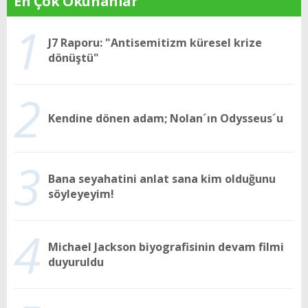
En Çok Okunanlar
1
J7 Raporu: "Antisemitizm küresel krize
dönüştü"
2
Kendine dönen adam; Nolan´ın Odysseus´u
3
Bana seyahatini anlat sana kim olduğunu
söyleyeyim!
4
Michael Jackson biyografisinin devam filmi
duyuruldu