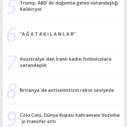
5
Trump, ABD´de doğumla gelen vatandaşlığı
kaldırıyor
6
“A Ğ A T A K I L A N L A R”
7
Avustralya´dan İranlı kadın futbolculara
vatandaşlık
8
Britanya´da antisemitizm rekor seviyede
9
Colo Colo, Dünya Kupası kahramanı Vozinha
´yı transfer etti