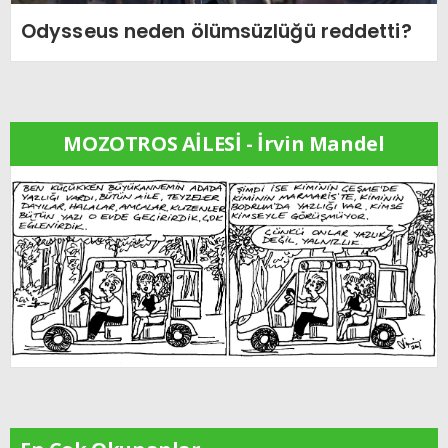
Odysseus neden ölümsüzlüğü reddetti?
MOZOTROS AİLESİ - İrvin Mandel