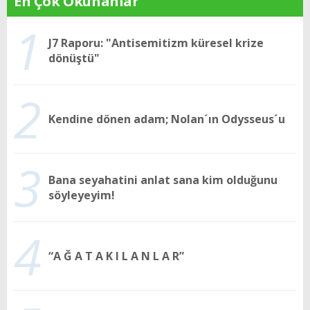
En Çok Okunanlar
1
J7 Raporu: "Antisemitizm küresel krize
dönüştü"
2
Kendine dönen adam; Nolan´ın Odysseus´u
3
Bana seyahatini anlat sana kim olduğunu
söyleyeyim!
4
“A Ğ A T A K I L A N L A R”