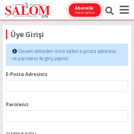
Abonelik
Subscription
Üye Girişi
Devam etmeden önce lütfen e-posta adresiniz
ve parolanız ile giriş yapınız.
E-Posta Adresiniz
Parolanız
GÜVENLİK KODU