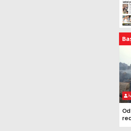
Ba
İ
Od
re