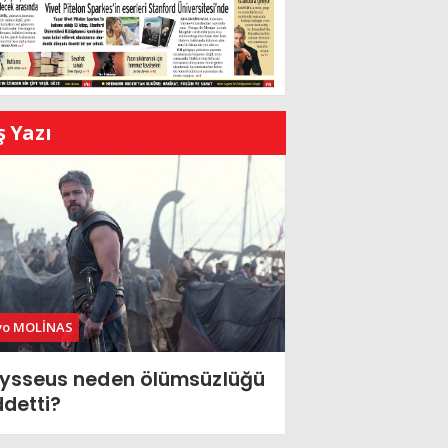
ş Yazı
vo MOLİNAS
ysseus neden ölümsüzlüğü
ddetti?