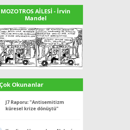
MOZOTROS AİLESİ - İrvin
Mandel
 Çok Okunanlar
1
J7 Raporu: "Antisemitizm
küresel krize dönüştü"