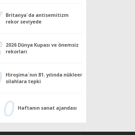
7
Britanya´da antisemitizm
rekor seviyede
8
2026 Dünya Kupası ve önemsiz
rekorları
9
Hiroşima´nın 81. yılında nükleer
silahlara tepki
10
Haftanın sanat ajandası