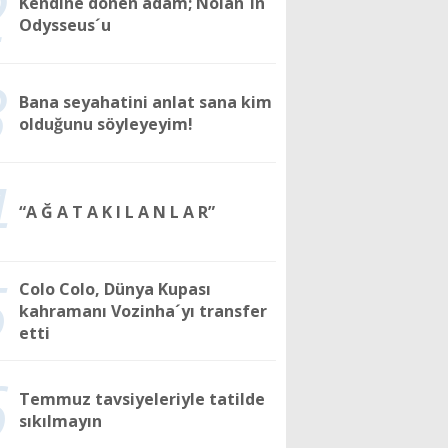
2
Kendine dönen adam; Nolan´ın
Odysseus´u
3
Bana seyahatini anlat sana kim
olduğunu söyleyeyim!
4
“A Ğ A T A K I L A N L A R”
5
Colo Colo, Dünya Kupası
kahramanı Vozinha´yı transfer
etti
6
Temmuz tavsiyeleriyle tatilde
sıkılmayın