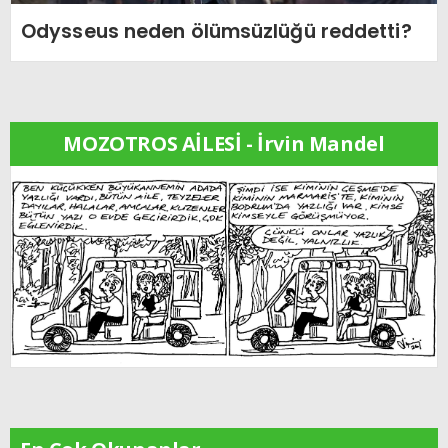
Odysseus neden ölümsüzlüğü reddetti?
MOZOTROS AİLESİ - İrvin Mandel