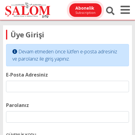
Abonelik
Subscription
Üye Girişi
Devam etmeden önce lütfen e-posta adresiniz
ve parolanız ile giriş yapınız.
E-Posta Adresiniz
Parolanız
GÜVENLİK KODU