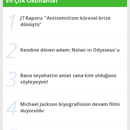
En Çok Okunanlar
1
J7 Raporu: "Antisemitizm küresel krize
dönüştü"
2
Kendine dönen adam; Nolan´ın Odysseus´u
3
Bana seyahatini anlat sana kim olduğunu
söyleyeyim!
4
Michael Jackson biyografisinin devam filmi
duyuruldu