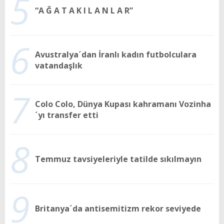
5
“A Ğ A T A K I L A N L A R”
6
Avustralya´dan İranlı kadın futbolculara
vatandaşlık
7
Colo Colo, Dünya Kupası kahramanı Vozinha
´yı transfer etti
8
Temmuz tavsiyeleriyle tatilde sıkılmayın
9
Britanya´da antisemitizm rekor seviyede