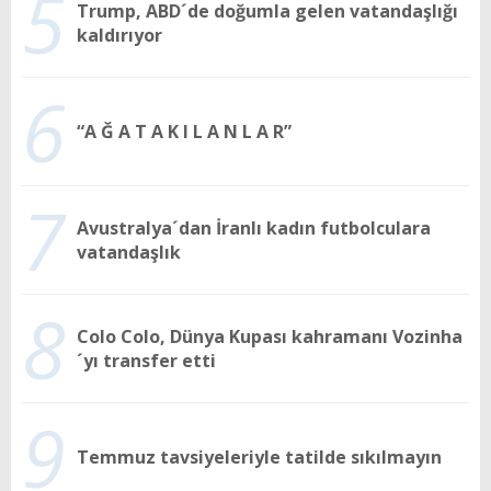
5
Trump, ABD´de doğumla gelen vatandaşlığı
kaldırıyor
6
“A Ğ A T A K I L A N L A R”
7
Avustralya´dan İranlı kadın futbolculara
vatandaşlık
8
Colo Colo, Dünya Kupası kahramanı Vozinha
´yı transfer etti
9
Temmuz tavsiyeleriyle tatilde sıkılmayın