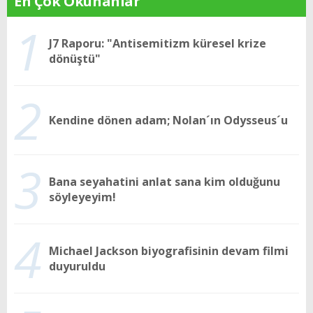
En Çok Okunanlar
1
J7 Raporu: "Antisemitizm küresel krize
dönüştü"
2
Kendine dönen adam; Nolan´ın Odysseus´u
3
Bana seyahatini anlat sana kim olduğunu
söyleyeyim!
4
Michael Jackson biyografisinin devam filmi
duyuruldu