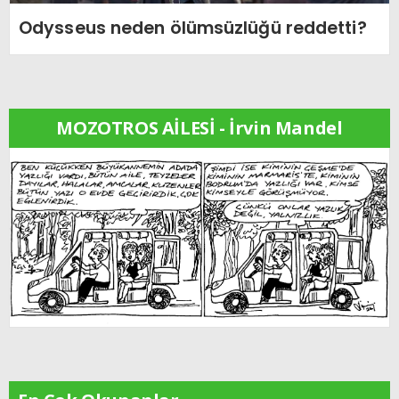
Odysseus neden ölümsüzlüğü reddetti?
MOZOTROS AİLESİ - İrvin Mandel