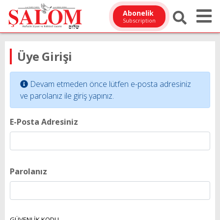
Abonelik
Subscription
Üye Girişi
Devam etmeden önce lütfen e-posta adresiniz
ve parolanız ile giriş yapınız.
E-Posta Adresiniz
Parolanız
GÜVENLİK KODU