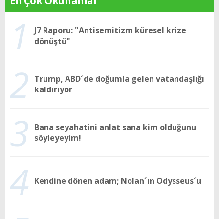
En Çok Okunanlar
1
J7 Raporu: "Antisemitizm küresel krize
dönüştü"
2
Trump, ABD´de doğumla gelen vatandaşlığı
kaldırıyor
3
Bana seyahatini anlat sana kim olduğunu
söyleyeyim!
4
Kendine dönen adam; Nolan´ın Odysseus´u