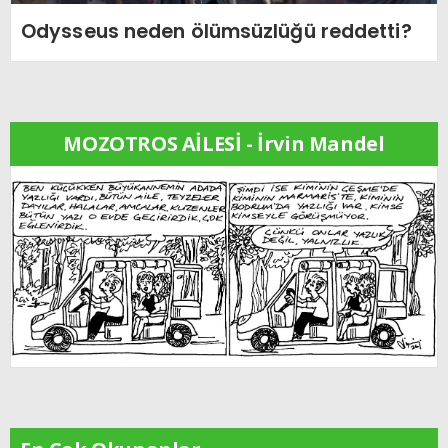
Odysseus neden ölümsüzlüğü reddetti?
MOZOTROS AİLESİ - İrvin Mandel