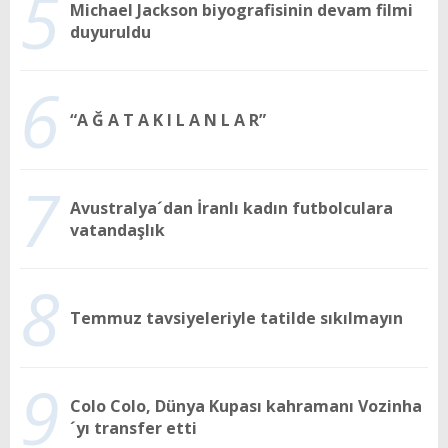
5
Michael Jackson biyografisinin devam filmi
duyuruldu
6
“A Ğ A T A K I L A N L A R”
7
Avustralya´dan İranlı kadın futbolculara
vatandaşlık
8
Temmuz tavsiyeleriyle tatilde sıkılmayın
9
Colo Colo, Dünya Kupası kahramanı Vozinha
´yı transfer etti