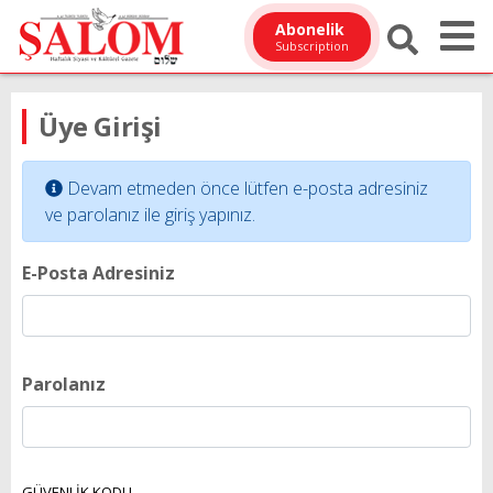
Abonelik
Subscription
Üye Girişi
Devam etmeden önce lütfen e-posta adresiniz
ve parolanız ile giriş yapınız.
E-Posta Adresiniz
Parolanız
GÜVENLİK KODU