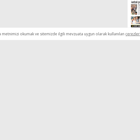
a metnimizi okumak ve sitemizde ilgili mevzuata uygun olarak kullanılan
çerezler
Ba
İ
Od
re