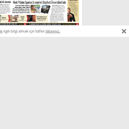
le
ilgili bilgi almak için lütfen
tıklayınız.
ş Yazı
vo MOLİNAS
ysseus neden ölümsüzlüğü
ddetti?