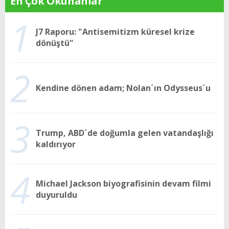
En Çok Okunanlar
1
J7 Raporu: "Antisemitizm küresel krize
dönüştü"
2
Kendine dönen adam; Nolan´ın Odysseus´u
3
Trump, ABD´de doğumla gelen vatandaşlığı
kaldırıyor
4
Michael Jackson biyografisinin devam filmi
duyuruldu