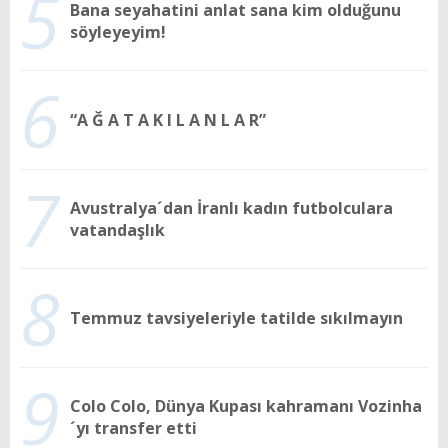
5
Bana seyahatini anlat sana kim olduğunu
söyleyeyim!
6
“A Ğ A T A K I L A N L A R”
7
Avustralya´dan İranlı kadın futbolculara
vatandaşlık
8
Temmuz tavsiyeleriyle tatilde sıkılmayın
9
Colo Colo, Dünya Kupası kahramanı Vozinha
´yı transfer etti