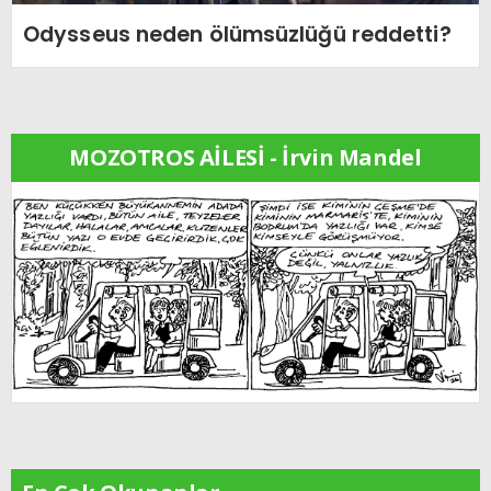
Odysseus neden ölümsüzlüğü reddetti?
MOZOTROS AİLESİ - İrvin Mandel