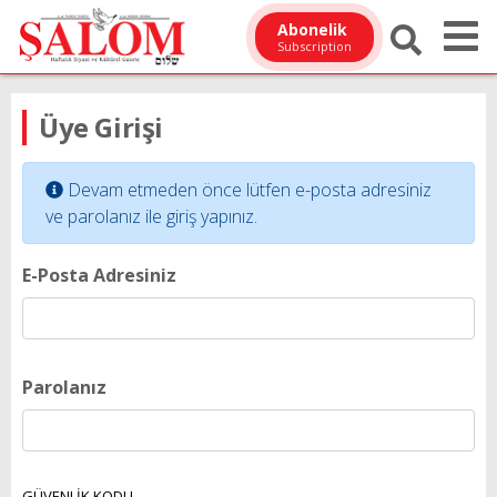
Abonelik
Subscription
Üye Girişi
Devam etmeden önce lütfen e-posta adresiniz
ve parolanız ile giriş yapınız.
E-Posta Adresiniz
Parolanız
GÜVENLİK KODU