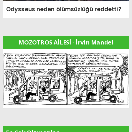
Odysseus neden ölümsüzlüğü reddetti?
MOZOTROS AİLESİ - İrvin Mandel