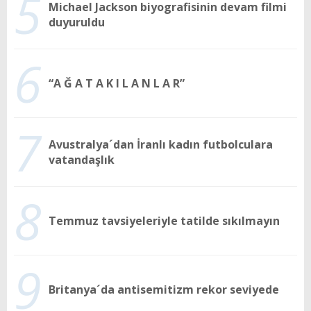
5
Michael Jackson biyografisinin devam filmi
duyuruldu
6
“A Ğ A T A K I L A N L A R”
7
Avustralya´dan İranlı kadın futbolculara
vatandaşlık
8
Temmuz tavsiyeleriyle tatilde sıkılmayın
9
Britanya´da antisemitizm rekor seviyede