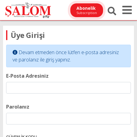
Abonelik
Subscription
Üye Girişi
Devam etmeden önce lütfen e-posta adresiniz
ve parolanız ile giriş yapınız.
E-Posta Adresiniz
Parolanız
GÜVENLİK KODU