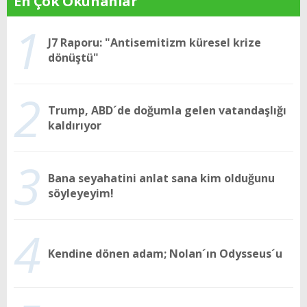
En Çok Okunanlar
1
J7 Raporu: "Antisemitizm küresel krize
dönüştü"
2
Trump, ABD´de doğumla gelen vatandaşlığı
kaldırıyor
3
Bana seyahatini anlat sana kim olduğunu
söyleyeyim!
4
Kendine dönen adam; Nolan´ın Odysseus´u