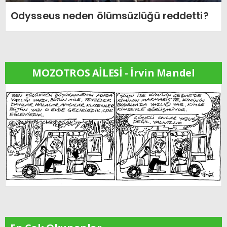
Odysseus neden ölümsüzlüğü reddetti?
MOZOTROS AİLESİ - İrvin Mandel