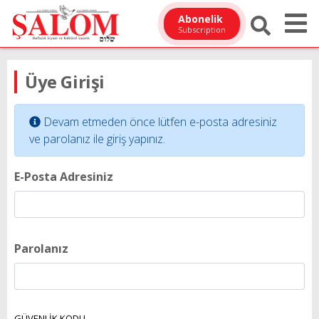
Abonelik
Subscription
Üye Girişi
Devam etmeden önce lütfen e-posta adresiniz
ve parolanız ile giriş yapınız.
E-Posta Adresiniz
Parolanız
GÜVENLİK KODU