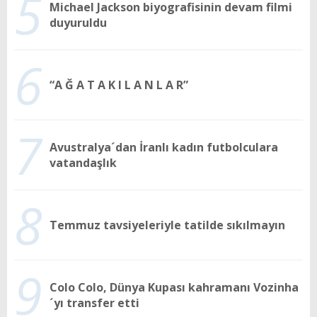
5
Michael Jackson biyografisinin devam filmi
duyuruldu
6
“A Ğ A T A K I L A N L A R”
7
Avustralya´dan İranlı kadın futbolculara
vatandaşlık
8
Temmuz tavsiyeleriyle tatilde sıkılmayın
9
Colo Colo, Dünya Kupası kahramanı Vozinha
´yı transfer etti