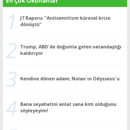
En Çok Okunanlar
1
J7 Raporu: "Antisemitizm küresel krize
dönüştü"
2
Trump, ABD´de doğumla gelen vatandaşlığı
kaldırıyor
3
Kendine dönen adam; Nolan´ın Odysseus´u
4
Bana seyahatini anlat sana kim olduğunu
söyleyeyim!