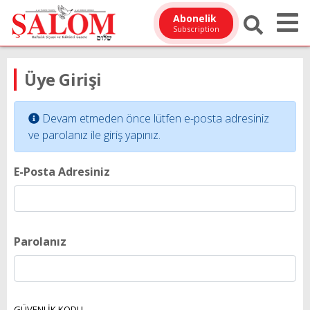
Abonelik
Subscription
Üye Girişi
Devam etmeden önce lütfen e-posta adresiniz
ve parolanız ile giriş yapınız.
E-Posta Adresiniz
Parolanız
GÜVENLİK KODU