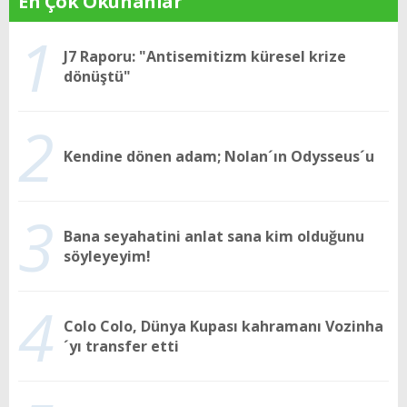
En Çok Okunanlar
1
J7 Raporu: "Antisemitizm küresel krize
dönüştü"
2
Kendine dönen adam; Nolan´ın Odysseus´u
3
Bana seyahatini anlat sana kim olduğunu
söyleyeyim!
4
Colo Colo, Dünya Kupası kahramanı Vozinha
´yı transfer etti