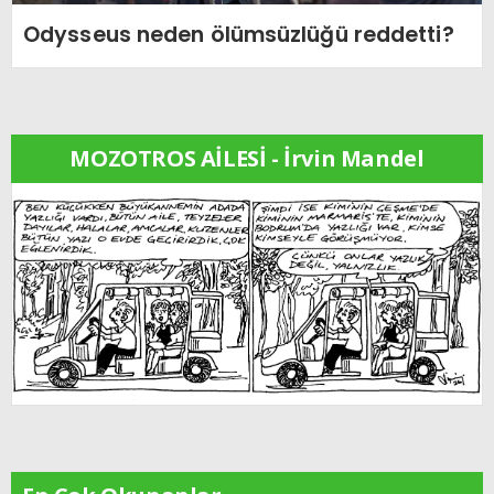
Odysseus neden ölümsüzlüğü reddetti?
MOZOTROS AİLESİ - İrvin Mandel