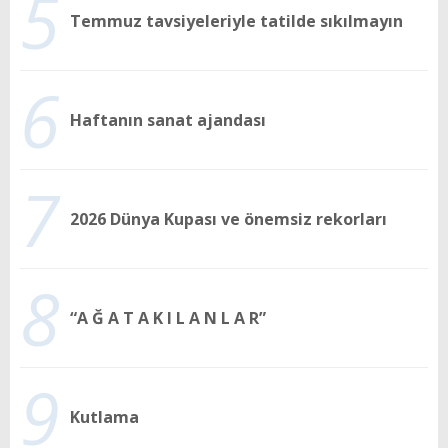
5
Temmuz tavsiyeleriyle tatilde sıkılmayın
6
Haftanın sanat ajandası
7
2026 Dünya Kupası ve önemsiz rekorları
8
“A Ğ A T A K I L A N L A R”
9
Kutlama