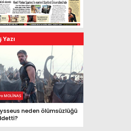
ş Yazı
vo MOLİNAS
ysseus neden ölümsüzlüğü
ddetti?