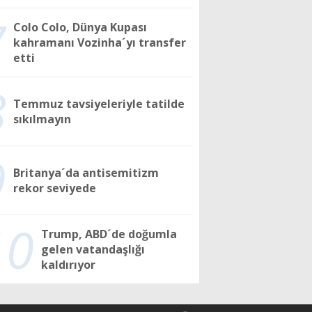
7
Colo Colo, Dünya Kupası
kahramanı Vozinha´yı transfer
etti
8
Temmuz tavsiyeleriyle tatilde
sıkılmayın
9
Britanya´da antisemitizm
rekor seviyede
10
Trump, ABD´de doğumla
gelen vatandaşlığı
kaldırıyor