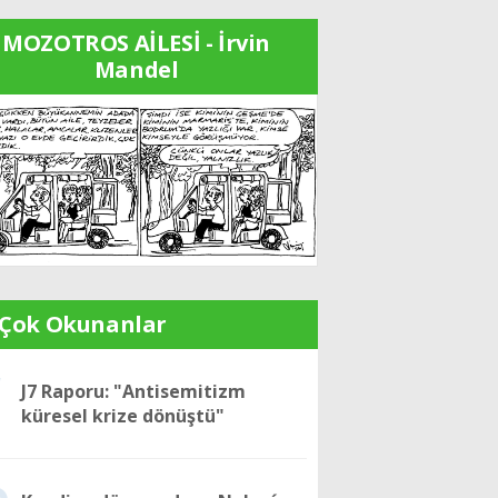
MOZOTROS AİLESİ - İrvin
Mandel
 Çok Okunanlar
1
J7 Raporu: "Antisemitizm
küresel krize dönüştü"