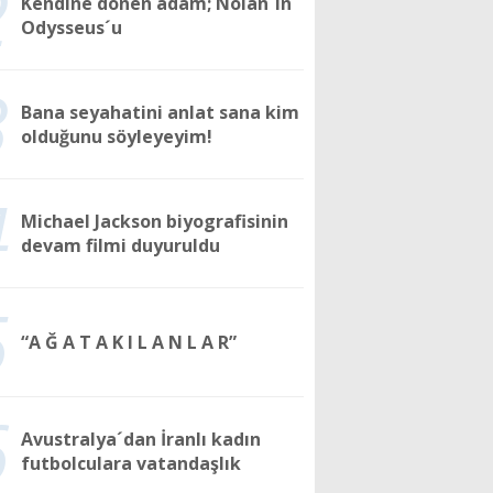
2
Kendine dönen adam; Nolan´ın
Odysseus´u
3
Bana seyahatini anlat sana kim
olduğunu söyleyeyim!
4
Michael Jackson biyografisinin
devam filmi duyuruldu
5
“A Ğ A T A K I L A N L A R”
6
Avustralya´dan İranlı kadın
futbolculara vatandaşlık