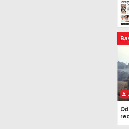
Ba
İ
Od
re